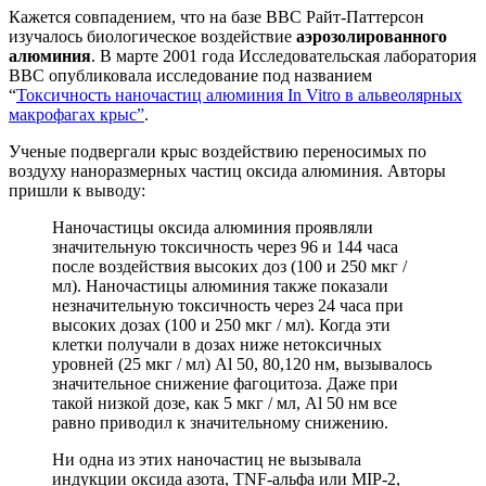
Кажется совпадением, что на базе ВВС Райт-Паттерсон
изучалось биологическое воздействие
аэрозолированного
алюминия
. В марте 2001 года Исследовательская лаборатория
ВВС опубликовала исследование под названием
“
Токсичность наночастиц алюминия In Vitro в альвеолярных
макрофагах крыс”
.
Ученые подвергали крыс воздействию переносимых по
воздуху наноразмерных частиц оксида алюминия. Авторы
пришли к выводу:
Наночастицы оксида алюминия проявляли
значительную токсичность через 96 и 144 часа
после воздействия высоких доз (100 и 250 мкг /
мл). Наночастицы алюминия также показали
незначительную токсичность через 24 часа при
высоких дозах (100 и 250 мкг / мл). Когда эти
клетки получали в дозах ниже нетоксичных
уровней (25 мкг / мл) Al 50, 80,120 нм, вызывалось
значительное снижение фагоцитоза. Даже при
такой низкой дозе, как 5 мкг / мл, Al 50 нм все
равно приводил к значительному снижению.
Ни одна из этих наночастиц не вызывала
индукции оксида азота, TNF-альфа или MIP-2,