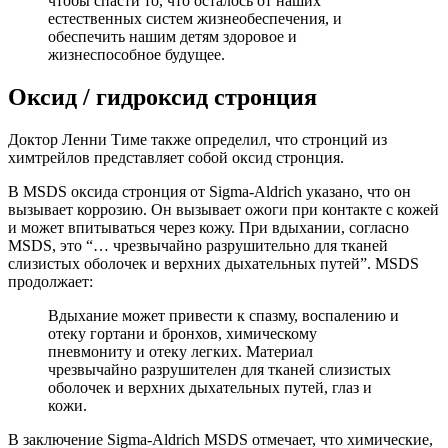
чтобы спасти то, что осталось от наших
естественных систем жизнеобеспечения, и
обеспечить нашим детям здоровое и
жизнеспособное будущее.
Оксид / гидроксид стронция
Доктор Ленни Тиме также определил, что стронций из
химтрейлов представляет собой оксид стронция.
В MSDS оксида стронция от Sigma-Aldrich указано, что он
вызывает коррозию. Он вызывает ожоги при контакте с кожей
и может впитываться через кожу. При вдыхании, согласно
MSDS, это “… чрезвычайно разрушительно для тканей
слизистых оболочек и верхних дыхательных путей”. MSDS
продолжает:
Вдыхание может привести к спазму, воспалению и
отеку гортани и бронхов, химическому
пневмониту и отеку легких. Материал
чрезвычайно разрушителен для тканей слизистых
оболочек и верхних дыхательных путей, глаз и
кожи.
В заключение Sigma-Aldrich MSDS отмечает, что химические,