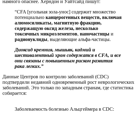
намного опаснее. Херндон и Уайтсайд пишут:
“CFA [угольная зола-унос] содержит множество
потенциально
канцерогенных веществ, включая
алюмосиликаты, магнитную фракцию,
содержащую оксид железа, несколько
токсичных микроэлементов
,
наночастицы
и
радионуклиды
, выделяющие альфа-частицы.
Диоксид кремния, мышьяк, кадмий и
шестивалентный хром содержатся в CFA, и все
они связаны с повышенным риском развития
рака легких.”
Данные Центров по контролю заболеваний (CDC)
подтвердили недавний одновременный рост неврологических
заболеваний. Это только по западным странам, где статистика
собирается:
Заболеваемость болезнью Альцгеймера в CDC: