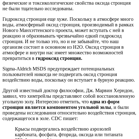
физические и токсикологические свойства оксида стронция
не были тщательно исследованы.
Гидроксид стронция еще хуже. Поскольку в атмосфере много
воды, атмосферный оксид стронция, производимый в рамках
Нового Манхэттенского проекта, может вступать с ней в
реакцию и образовывать чрезвычайно едкий гидроксид
стронция. И не только это, но и не забывайте, что наш
организм состоит в основном из H2O. Оксид стронция в
атмосфере и внутри нас имеет множество возможностей
превратиться в
гидроксид стронция.
Sigma-Aldrich MSDS предупреждает потенциальных
пользователей никогда не подвергать оксид стронция
воздействию воды, поскольку он вступает в бурную реакцию.
Другой известный доктор философии, Дж. Марвин Херндон,
заявил, что химтрейлы представляют собой восстановленную
угольную золу. Интересно отметить, что
одна из форм
стронция является компонентом угольной золы
, и были
проведены исследования относительно воздействия стронция,
содержащегося в золе. CDC пишет:
Крысы подвергались воздействию аэрозолей
карбоната, фосфата, фторида, оксида или титаната