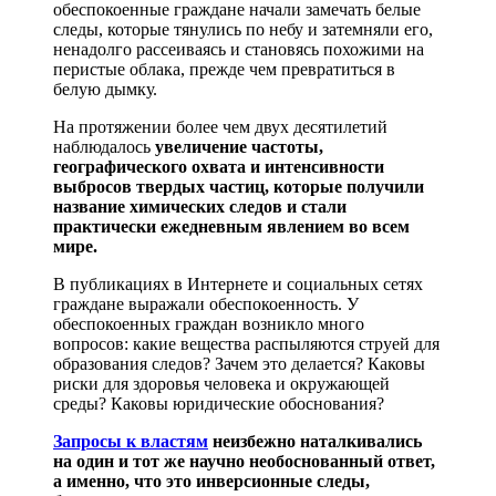
обеспокоенные граждане начали замечать белые
следы, которые тянулись по небу и затемняли его,
ненадолго рассеиваясь и становясь похожими на
перистые облака, прежде чем превратиться в
белую дымку.
На протяжении более чем двух десятилетий
наблюдалось
увеличение частоты,
географического охвата и интенсивности
выбросов твердых частиц, которые получили
название химических следов и стали
практически ежедневным явлением во всем
мире.
В публикациях в Интернете и социальных сетях
граждане выражали обеспокоенность. У
обеспокоенных граждан возникло много
вопросов: какие вещества распыляются струей для
образования следов? Зачем это делается? Каковы
риски для здоровья человека и окружающей
среды? Каковы юридические обоснования?
Запросы к властям
неизбежно наталкивались
на один и тот же научно необоснованный ответ,
а именно, что это инверсионные следы,