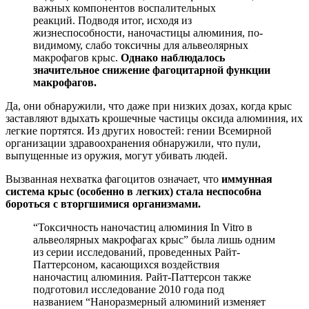
важных компонентов воспалительных
реакций. Подводя итог, исходя из
жизнеспособности, наночастицы алюминия, по-
видимому, слабо токсичны для альвеолярных
макрофагов крыс.
Однако наблюдалось
значительное снижение фагоцитарной функции
макрофагов.
Да, они обнаружили, что даже при низких дозах, когда крыс
заставляют вдыхать крошечные частицы оксида алюминия, их
легкие портятся. Из других новостей: гении Всемирной
организации здравоохранения обнаружили, что пули,
выпущенные из оружия, могут убивать людей.
Вызванная нехватка фагоцитов означает, что
иммунная
система крыс (особенно в легких) стала неспособна
бороться с вторгшимися организмами.
“Токсичность наночастиц алюминия In Vitro в
альвеолярных макрофагах крыс” была лишь одним
из серии исследований, проведенных Райт-
Паттерсоном, касающихся воздействия
наночастиц алюминия. Райт-Паттерсон также
подготовил исследование 2010 года под
названием “Наноразмерный алюминий изменяет