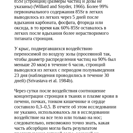
85Sr [стронция] (размеры частиц и дозы не
указаны) (Willard and Snyder, 1966). Более 99%
первоначального содержания 85Sr в легких
выводилось из легких через 5 дней после
вдыхания карбоната, фосфата, фторида или
оксида, в то время как 60% 85Sr оставалось в
легких после вдыхания более нерастворимого
титаната стронция.
У крыс, подвергавшихся воздействию
переносимой по воздуху золы (просеянной так,
чтобы диаметр распределения частиц на 90% был
меньше 20 мкм) в течение 6 часов, стронций
выводился из легких с периодом полувыведения
23 дня (наблюдения проводились в течение 30
дней) (Srivastava et al. 1984b).
Через сутки после воздействия соотношение
концентрации стронция в тканях и плазме крови в
печени, почках, тонком кишечнике и сердце
составило 0,3–0,5. В отчете об этом исследовании
не указано, использовалось ли в исследовании
воздействие на все тело или только на нос;
следовательно, невозможно точно знать, какая
часть абсорбции могла быть результатом