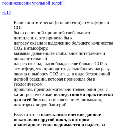
геоинженерии угольной золой”
.
rt-12
Если гипотетически (и ошибочно) атмосферный
CO2
были основной причиной глобального
потепления, это привело бы к
нагреву океана и выделению большего количества
CO2 в атмосферу,
вызывая дальнейшее глобальное потепление и
дополнительный
нагрев океана, высвобождая еще больше CO2 в
атмосферу, что приводит к дальнейшему нагреву
океана и выбросу CO2 и т. д. в виде бесконечной
цепной реакции, которая произошла бы в
геологическом
прошлом, предположительно только один раз, с
катастрофическими
последствиями практически
для всей
биоты
, за исключением, возможно,
некоторых видов бактерий.
Вместо этого
палеоклиматические данные
показывают другой цикл, в котором
планетарное тепло
поднимается и падает, за