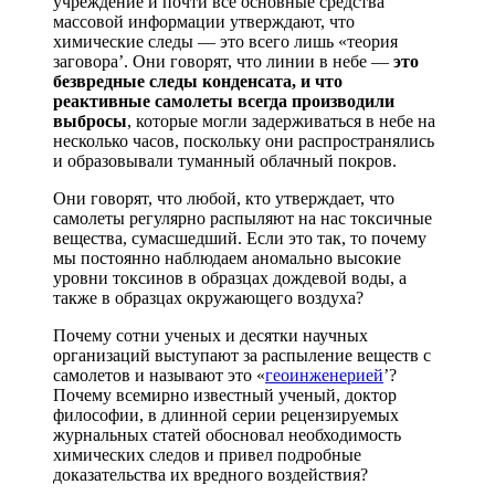
учреждение и почти все основные средства
массовой информации утверждают, что
химические следы — это всего лишь «теория
заговора’. Они говорят, что линии в небе —
это
безвредные следы конденсата, и что
реактивные самолеты всегда производили
выбросы
, которые могли задерживаться в небе на
несколько часов, поскольку они распространялись
и образовывали туманный облачный покров.
Они говорят, что любой, кто утверждает, что
самолеты регулярно распыляют на нас токсичные
вещества, сумасшедший. Если это так, то почему
мы постоянно наблюдаем аномально высокие
уровни токсинов в образцах дождевой воды, а
также в образцах окружающего воздуха?
Почему сотни ученых и десятки научных
организаций выступают за распыление веществ с
самолетов и называют это «
геоинженерией
’?
Почему всемирно известный ученый, доктор
философии, в длинной серии рецензируемых
журнальных статей обосновал необходимость
химических следов и привел подробные
доказательства их вредного воздействия?