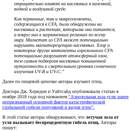
отрицательно влияют на насекомых в наземной,
водной и воздушной среде.
Как первичные, так и микроэлементы,
содержащиеся в CFA, были обнаружены на
насекомых и растениях, которыми они питаются,
и вокруг них в загрязненных регионах по всему
миру. Магнетит из CFA может потенциально
нарушать магниторецепцию насекомых. Хлор и
некоторые другие компоненты аэрозольного CFA
потенциально разрушают атмосферный озон,
тем самым подвергая насекомых повышенной
мутагенности и смертельным уровням солнечного
излучения UV-B и UV-C.”
Далее по пищевой цепочке авторы изучают птиц.
Доктора Дж. Херндон и Уайтсайд опубликовали статью в
ноябре 2018 года под названием
“Аэрозольная зола угля: ранее
непризнанный основной фактор катастрофической
глобальной гибели популяций и видов птиц”.
В этой статье авторы обнаруживают, что
летучая зола от
угля вызывает беспрецедентную гибель птиц.
Авторы
пишут: