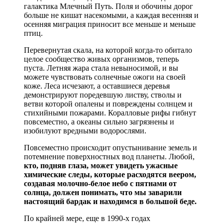
галактика Млечный Путь. Поля и обочины дорог
больше не кишат насекомыми, а каждая весенняя и
осенняя миграция приносит все меньше и меньше
птиц.
Перевернутая скала, на которой когда-то обитало
целое сообщество живых организмов, теперь
пуста. Летняя жара стала невыносимой, и вы
можете чувствовать солнечные ожоги на своей
коже. Леса исчезают, а оставшиеся деревья
демонстрируют поредевшую листву, стволы и
ветви которой опалены и повреждены солнцем и
стихийными пожарами. Коралловые рифы гибнут
повсеместно, а океаны сильно загрязнены и
изобилуют вредными водорослями.
Повсеместно происходит опустынивание земель и
потемнение поверхностных вод планеты. Любой,
кто, подняв глаза, может увидеть ужасные
химические следы, которые расходятся веером,
создавая молочно-белое небо с пятнами от
солнца, должен понимать, что мы заварили
настоящий бардак и находимся в большой беде.
По крайней мере, еще в 1990-х годах