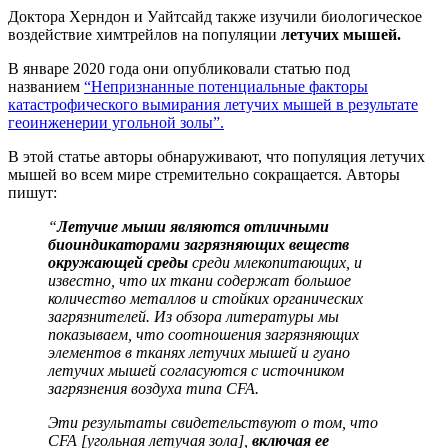
Доктора Херндон и Уайтсайд также изучили биологическое
воздействие химтрейлов на популяции
летучих мышей.
В январе 2020 года они опубликовали статью под
названием
“Непризнанные потенциальные факторы
катастрофического вымирания летучих мышей в результате
геоинженерии угольной золы”.
В этой статье авторы обнаруживают, что популяция летучих
мышей во всем мире стремительно сокращается. Авторы
пишут:
“
Летучие мыши являются отличными
биоиндикаторами загрязняющих веществ
окружающей среды
среди млекопитающих, и
известно, что их ткани содержат большое
количество металлов и стойких органических
загрязнителей. Из обзора литературы мы
показываем, что соотношения загрязняющих
элементов в тканях летучих мышей и гуано
летучих мышей согласуются с источником
загрязнения воздуха типа CFA.
Эти результаты свидетельствуют о том, что
CFA [угольная летучая зола],
включая ее