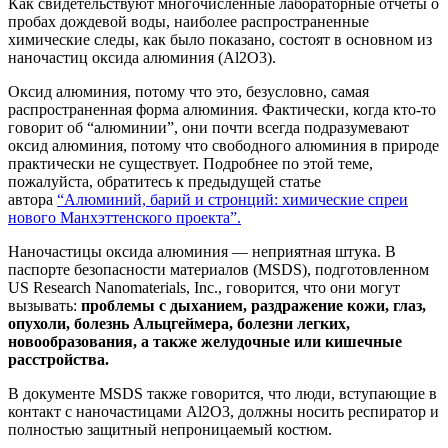
Как свидетельствуют многочисленные лабораторные отчеты о
пробах дождевой воды, наиболее распространенные
химические следы, как было показано, состоят в основном из
наночастиц оксида алюминия (Al2O3).
Оксид алюминия, потому что это, безусловно, самая
распространенная форма алюминия. Фактически, когда кто-то
говорит об “алюминии”, они почти всегда подразумевают
оксид алюминия, потому что свободного алюминия в природе
практически не существует. Подробнее по этой теме,
пожалуйста, обратитесь к предыдущей статье
автора
“Алюминий, барий и стронций: химические спреи
нового Манхэттенского проекта”.
Наночастицы оксида алюминия — неприятная штука. В
паспорте безопасности материалов (MSDS), подготовленном
US Research Nanomaterials, Inc., говорится, что они могут
вызывать:
проблемы с дыханием, раздражение кожи, глаз,
опухоли, болезнь Альцгеймера, болезни легких,
новообразования, а также желудочные или кишечные
расстройства.
В документе MSDS также говорится, что люди, вступающие в
контакт с наночастицами Al2O3, должны носить респиратор и
полностью защитный непроницаемый костюм.