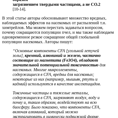
загрязнением твердыми частицами, а не CO.2
[10-14].
В этой статье авторы обосновывают множество вредных,
наблюдаемых эффектов на насекомых от распылений т.н.
химтрейлов. Мы можем перестать задаваться вопросом,
почему сокращаются популяции пчел, и мы также наблюдаем
одновременное резкое сокращение общей глобальной
популяции насекомых. Авторы пишут:
“Основные компоненты CFA [угольной летучей
золы],
кремний, алюминий и железо, частично
состоящие из магнетита (Fe3O4), обладают
значительной потенциальной токсичностью
для
насекомых. Многие микроэлементы,
содержащиеся в CFA, вредны для насекомых;
некоторые из них (например, мышьяк, ртуть и
кадмий) используются в качестве инсектицидов.
Токсичные частицы и тяжелые металлы,
содержащиеся в CFA, загрязняют воздух, воду и
почву и, таким образом, воздействуют на всю
биосферу. Было показано, что компоненты CFA,
включая алюминий, который можно
экстрагировать в химически подвижной форме,