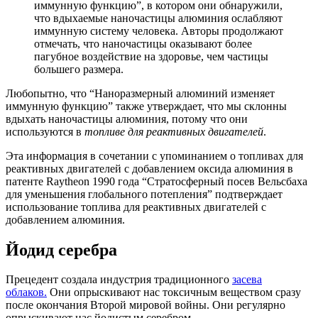
иммунную функцию”, в котором они обнаружили,
что вдыхаемые наночастицы алюминия ослабляют
иммунную систему человека. Авторы продолжают
отмечать, что наночастицы оказывают более
пагубное воздействие на здоровье, чем частицы
большего размера.
Любопытно, что “Наноразмерный алюминий изменяет
иммунную функцию” также утверждает, что мы склонны
вдыхать наночастицы алюминия, потому что они
используются в
топливе для реактивных двигателей
.
Эта информация в сочетании с упоминанием о топливах для
реактивных двигателей с добавлением оксида алюминия в
патенте Raytheon 1990 года “Стратосферный посев Вельсбаха
для уменьшения глобального потепления” подтверждает
использование топлива для реактивных двигателей с
добавлением алюминия.
Йодид серебра
Прецедент создала индустрия традиционного
засева
облаков.
Они опрыскивают нас токсичным веществом сразу
после окончания Второй мировой войны. Они регулярно
опрыскивают нас йодистым серебром.