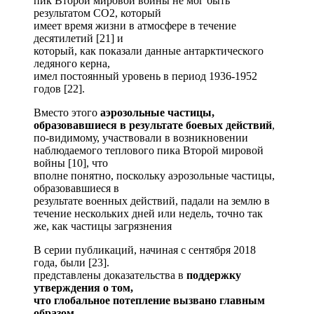
пик Второй мировой войны не мог быть
результатом CO2, который
имеет время жизни в атмосфере в течение
десятилетий [21] и
который, как показали данные антарктического
ледяного керна,
имел постоянный уровень в период 1936-1952
годов [22].
Вместо этого
аэрозольные частицы,
образовавшиеся в результате боевых действий
,
по-видимому, участвовали в возникновении
наблюдаемого теплового пика Второй мировой
войны [10], что
вполне понятно, поскольку аэрозольные частицы,
образовавшиеся в
результате военных действий, падали на землю в
течение нескольких дней или недель, точно так
же, как частицы загрязнения
В серии публикаций, начиная с сентября 2018
года, были [23].
представлены доказательства в
поддержку
утверждения о том,
что глобальное потепление вызвано главным
образом