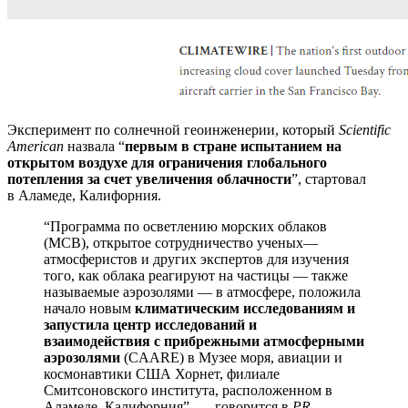
Эксперимент по солнечной геоинженерии, который
Scientific
American
назвала “
первым в стране испытанием на
открытом воздухе для ограничения глобального
потепления за счет увеличения облачности
”, стартовал
в
Аламеде, Калифорния
.
“Программа по осветлению морских облаков
(MCB), открытое сотрудничество ученых—
атмосферистов и других экспертов для изучения
того, как облака реагируют на частицы — также
называемые аэрозолями — в атмосфере, положила
начало новым
климатическим исследованиям и
запустила центр исследований и
взаимодействия с прибрежными атмосферными
аэрозолями
(CAARE) в Музее моря, авиации и
космонавтики США Хорнет, филиале
Смитсоновского института, расположенном в
Аламеде, Калифорния”, — говорится в
PR