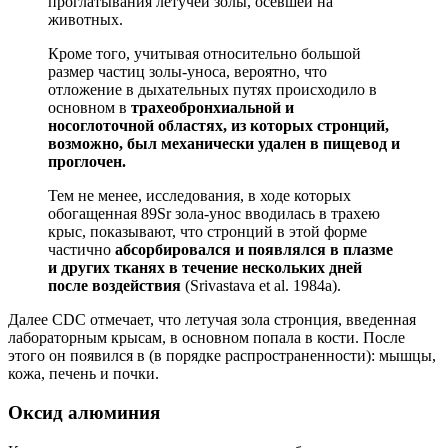
проглатывания летучей золы, осевшей на
животных.
Кроме того, учитывая относительно большой
размер частиц золы-уноса, вероятно, что
отложение в дыхательных путях происходило в
основном в
трахеобронхиальной и
носоглоточной областях, из которых стронций,
возможно, был механически удален в пищевод и
проглочен.
Тем не менее, исследования, в ходе которых
обогащенная 89Sr зола-унос вводилась в трахею
крыс, показывают, что стронций в этой форме
частично
абсорбировался и появлялся в плазме
и других тканях в течение нескольких дней
после воздействия
(Srivastava et al. 1984a).
Далее CDC отмечает, что летучая зола стронция, введенная
лабораторным крысам, в основном попала в кости. После
этого он появился в (в порядке распространенности): мышцы,
кожа, печень и почки.
Оксид алюминия