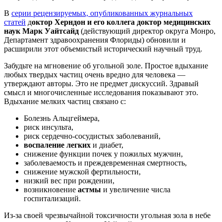
В
серии рецензируемых, опубликованных журнальных
статей
д
октор Херндон и его коллега доктор медицинских
наук Марк Уайтсайд
(действующий директор округа Монро,
Департамент здравоохранения Флориды) обновили и
расширили этот объемистый исторический научный труд.
Забудьте на мгновение об угольной золе. Простое вдыхание
любых твердых частиц очень вредно для человека —
утверждают авторы. Это не предмет дискуссий. Здравый
смысл и многочисленные исследования показывают это.
Вдыхание мелких частиц связано с:
Болезнь Альцгеймера,
риск инсульта,
риск сердечно-сосудистых заболеваний,
воспаление легких
и диабет,
снижение функции почек у пожилых мужчин,
заболеваемость и преждевременная смертность,
снижение мужской фертильности,
низкий вес при рождении,
возникновение
астмы
и увеличение числа
госпитализаций.
Из-за своей чрезвычайной токсичности угольная зола в небе