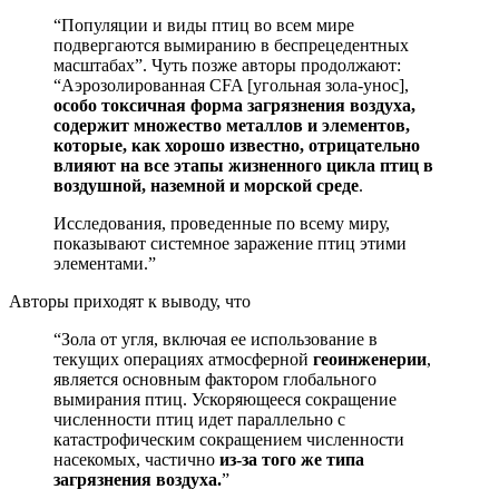
“Популяции и виды птиц во всем мире
подвергаются вымиранию в беспрецедентных
масштабах”. Чуть позже авторы продолжают:
“Аэрозолированная CFA [угольная зола-унос],
особо токсичная форма загрязнения воздуха,
содержит множество металлов и элементов,
которые, как хорошо известно, отрицательно
влияют на все этапы жизненного цикла птиц в
воздушной, наземной и морской среде
.
Исследования, проведенные по всему миру,
показывают системное заражение птиц этими
элементами.”
Авторы приходят к выводу, что
“Зола от угля, включая ее использование в
текущих операциях атмосферной
геоинженерии
,
является основным фактором глобального
вымирания птиц. Ускоряющееся сокращение
численности птиц идет параллельно с
катастрофическим сокращением численности
насекомых, частично
из-за того же типа
загрязнения воздуха.
”