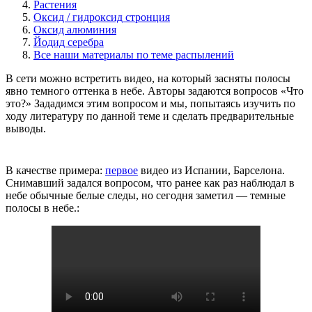
Растения
Оксид / гидроксид стронция
Оксид алюминия
Йодид серебра
Все наши материалы по теме распылений
В сети можно встретить видео, на который засняты полосы
явно темного оттенка в небе. Авторы задаются вопросов «Что
это?» Зададимся этим вопросом и мы, попытаясь изучить по
ходу литературу по данной теме и сделать предварительные
выводы.
В качестве примера:
первое
видео из Испании, Барселона.
Снимавший задался вопросом, что ранее как раз наблюдал в
небе обычные белые следы, но сегодня заметил — темные
полосы в небе.: