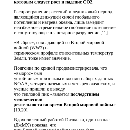
которым следует рост и падение
CO2
.
Распространение растений и ледниковый период,
являющийся движущей силой глобального
потепления и нагрева океана, лишь замедлит
неизбежное стремительное глобальное потепление
и сопутствующее планетарное разрушение [11].
«Выброс», совпадающий со Второй мировой
войной (WW2) на
термическом профиле относительных температур
Земли, тоже имеет значение.
Подгонка по кривой продемонстрировала, что
«выброс» был
устойчивым признаком в восьми наборах данных
NOAA, четырех наземных и четырех океанских, и
ученые пришли к выводу,
что тепловой пик «является
последствием
человеческой
деятельности во время Второй мировой войны
»
[19,20].
Вдохновленный работой Готшалка, один из нас
(ДжМХ) показал, что