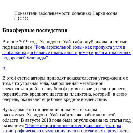
Показатели заболеваемости болезнью Паркинсона
в CDC
Биосферные последствия
В июне 2019 года Херндон и Уайтсайд опубликовали статью
под названием
“Роль аэрозольной золы- как продукта угля в
глобальном дисбалансе планктона: пример кризиса токсичных
водорослей Флориды”.
rt
В этой статье авторы приводят доказательства утверждения о
том, что угольная зола, выброшенная мегатонной
электростанцией в нашу биосферу, вызывает, среди прочего,
переизбыток вредного цветения планктона, который, в свою
очередь, оказывает еще более вредное воздействие.
Чуть дальше по пищевой цепочке мы находим
насекомых. Херндон и Уайтсайд также работали в этой
области. В августе 2018 года была опубликована их статья под
названием
“Ранее непризнанные потенциальные факторы
катастрофического вымирания пчел и насекомых в результате