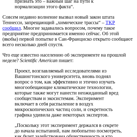
признать это – важный шаг на пути к
нормализации этого факта“.
Совсем недавно волнение вызвал новый закон штата
Теннесси, запрещающий „химические трассы“ –
TKP
сообщил
. Многие задавались вопросом, почему такое
предприятие предпринимается именно сейчас. Об этой
(якобы) первой попытке в Сан-Франциско открыто сообщают
всего несколько дней спустя.
Что еще известно населению об эксперименте на прошлой
неделе?
Scientific American
пишет:
Проект, возглавляемый исследователями из
Вашингтонского университета, вновь поднял
вопрос о том, как эффективно и этично изучать
многообещающие климатические технологии,
которые также могут нанести неожиданный вред
сообществам и экосистемам. Эксперимент
включает в себя распыление в воздух
микроскопических частиц соли, и секретность
графика удивила даже некоторых экспертов.
„Поскольку этот эксперимент держался в секрете
до начала испытаний, нам любопытно посмотреть,
как будет задействована общественность и кто