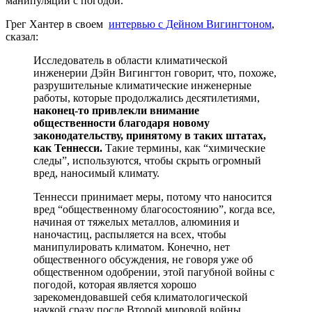
манипуляции с погодой.
Грег Хантер в своем
интервью с Дейном Вигингтоном
,
сказал:
Исследователь в области климатической
инженерии Дэйн Вигингтон говорит, что, похоже,
разрушительные климатические инженерные
работы, которые продолжались десятилетиями,
наконец-то привлекли внимание
общественности благодаря новому
законодательству, принятому в таких штатах,
как Теннесси.
Такие термины, как “химические
следы”, используются, чтобы скрыть огромный
вред, наносимый климату.
Теннесси принимает меры, потому что наносится
вред “общественному благосостоянию”, когда все,
начиная от тяжелых металлов, алюминия и
наночастиц, распыляется на всех, чтобы
манипулировать климатом. Конечно, нет
общественного обсуждения, не говоря уже об
общественном одобрении, этой пагубной войны с
погодой, которая является хорошо
зарекомендовавшей себя климатологической
наукой сразу после Второй мировой войны.