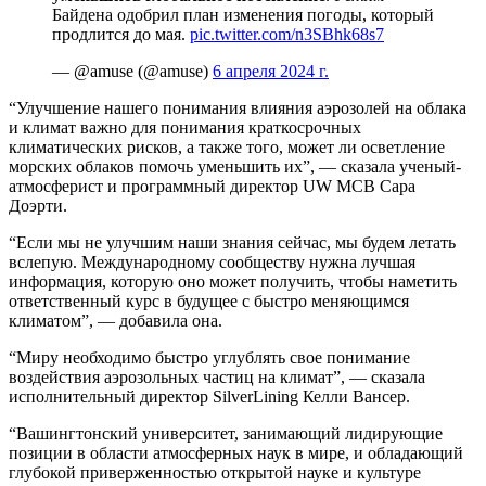
Байдена одобрил план изменения погоды, который
продлится до мая.
pic.twitter.com/n3SBhk68s7
— @amuse (@amuse)
6 апреля 2024 г.
“Улучшение нашего понимания влияния аэрозолей на облака
и климат важно для понимания краткосрочных
климатических рисков, а также того, может ли осветление
морских облаков помочь уменьшить их”, — сказала ученый-
атмосферист и программный директор UW MCB
Сара
Доэрти
.
“Если мы не улучшим наши знания сейчас, мы будем летать
вслепую. Международному сообществу нужна лучшая
информация, которую оно может получить, чтобы наметить
ответственный курс в будущее с быстро меняющимся
климатом”, — добавила она.
“Миру необходимо быстро углублять свое понимание
воздействия аэрозольных частиц на климат”, — сказала
исполнительный директор SilverLining Келли Вансер.
“Вашингтонский университет, занимающий лидирующие
позиции в области атмосферных наук в мире, и обладающий
глубокой приверженностью открытой науке и культуре