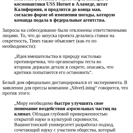
космонавтики USS Hornet в Аламеде, штат
Калифорния, и продлится до конца мая,
согласно форме об изменении погоды, которую
команда подала в федеральные агентства.
Запросы на собеседование были отклонены ответственными
лицами. То, что до запуска проекта делались ставки на
секретность, Times также объясняет (как-то по
необходимости):
„Идея вмешательства в природу настолько
противоречива, что организаторы теста во
вторник держали детали в секрете, опасаясь, что
критики попытаются его остановить“.
Белый дом официально дистанцировался от эксперимента. В
заявлении для прессы компании „SilverLining“ говорится, что
против этого:
„Миру необходимо
быстро улучшить свое
понимание воздействия аэрозольных частиц на
климат.
Обладая глубокой приверженностью
открытой науке и культурой скромности,
Вашингтонский университет разработал подход,
сочетающий науку с участием общества, который