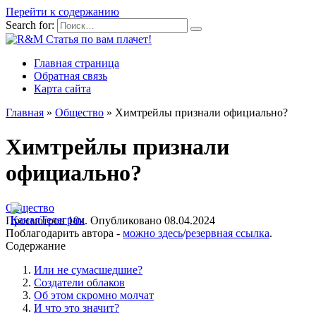
Перейти к содержанию
Search for:
Главная страница
Обратная связь
Карта сайта
Главная
»
Общество
»
Химтрейлы признали официально?
Химтрейлы признали
официально?
Общество
Просмотров
10к.
Опубликовано
08.04.2024
Поблагодарить автора -
можно здесь
/
резервная ссылка
.
Содержание
Или не сумасшедшие?
Создатели облаков
Об этом скромно молчат
И что это значит?