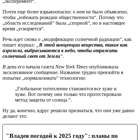
„эксперимент“.
Почти еще более взрывоопасно: о нем не было объявлено,
чтобы „избежать реакции общественности“. Потому что
„область исследований“ была „спорной“, но в настоящее
время „ускоряется“.
Речь идет снова о „модификации солнечной радиации“, как
пишет журнал
: „
В этой концепции вещества, такие как
аэрозоли, выбрасываются в небо, чтобы отражать
солнечный свет от Земли
“.
В
день его начала газета
New York Times
опубликовала
эксклюзивное сообщение. Название трудно превзойти в
попытке „нормализовать“ технологии:
„Глобальное потепление становится все хуже и
хуже. Вот почему они только что протестировали
метод защиты от солнца “.
Ну да, конечно, вдруг решили признаться, что они уже давно
делают это:
"Владея погодой к 2025 году": планы по