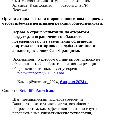
Смитсоновского института, расположенном в
Аламеде, Калифорния”, — говорится в
PR
Newswire
.
Организаторы не стали широко анонсировать проект,
чтобы избежать негативной реакции общественности.
Первое в стране испытание на открытом
воздухе для ограничения глобального
потепления за счет увеличения облачности
стартовало во вторник с палубы списанного
авианосца в заливе Сан-Франциско.
Эксперимент, о котором организаторы широко не
объявляли, чтобы избежать негативной реакции
общественности, знаменует ускорение
…
pic.twitter.com/yi8DTXTbbr
— Камю (@newstart_2024)
6 апреля 2024 г.
Согласно
Scientific American
:
Шаг, предпринятый исследователями из
Вашингтонского университета, возобновил
вопросы о том, как эффективно и этично изучать
перспективные
климатические технологии,