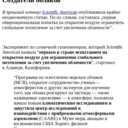
В прошлый четверг
Scientific American
опубликовала крайне
неоднозначную статью. По их словам, состоялась „первая
общенациональная попытка на открытом воздухе ограничить
глобальное потепление за счет увеличения облачности“.
Эксперимент по солнечной геоинженерии, который
Scientific
American
назвала “
первым в стране испытанием на
открытом воздухе для ограничения глобального
потепления за счет увеличения облачности
”, стартовал
в
Аламеде, Калифорния
.
“Программа по осветлению морских облаков
(MCB), открытое сотрудничество ученых—
атмосферистов и других экспертов для изучения
того, как облака реагируют на частицы — также
называемые аэрозолями — в атмосфере, положила
начало новым
климатическим исследованиям и
запустила центр исследований и
взаимодействия с прибрежными атмосферными
аэрозолями
(CAARE) в Музее моря, авиации и
космонавтики США Хорнет, филиале