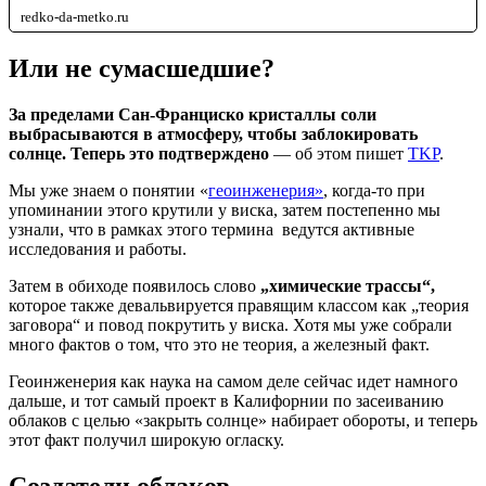
redko-da-metko.ru
Или не сумасшедшие?
За пределами Сан-Франциско кристаллы соли
выбрасываются в атмосферу, чтобы заблокировать
солнце. Теперь это подтверждено
— об этом пишет
TKP
.
Мы уже знаем о понятии «
геоинженерия»
, когда-то при
упоминании этого крутили у виска, затем постепенно мы
узнали, что в рамках этого термина ведутся активные
исследования и работы.
Затем в обиходе появилось слово
„химические трассы“,
которое также девальвируется правящим классом как „теория
заговора“ и повод покрутить у виска. Хотя мы уже собрали
много фактов о том, что это не теория, а железный факт.
Геоинженерия как наука на самом деле сейчас идет намного
дальше, и тот самый проект в Калифорнии по засеиванию
облаков с целью «закрыть солнце» набирает обороты, и теперь
этот факт получил широкую огласку.
Создатели облаков