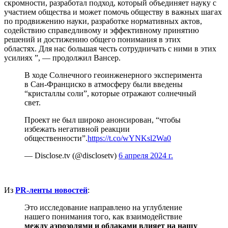
скромности, разработал подход, который объединяет науку с
участием общества и может помочь обществу в важных шагах
по продвижению науки, разработке нормативных актов,
содействию справедливому и эффективному принятию
решений и достижению общего понимания в этих
областях. Для нас большая честь сотрудничать с ними в этих
усилиях ”, — продолжил Вансер.
В ходе Солнечного геоинженерного эксперимента
в Сан-Франциско в атмосферу были введены
“кристаллы соли”, которые отражают солнечный
свет.
Проект не был широко анонсирован, “чтобы
избежать негативной реакции
общественности”.
https://t.co/wYNKsl2Wa0
— Disclose.tv (@disclosetv)
6 апреля 2024 г.
Из
PR-ленты новостей
:
Это исследование направлено на углубление
нашего понимания того, как взаимодействие
между аэрозолями и облаками влияет на нашу