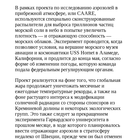
В рамках проекта по исследованию аэрозолей в
прибрежной атмосфере, или CAARE,
используются специально сконструированные
распылители для выброса триллионов частиц
морской соли в небо в попытке увеличить
плотность — и отражающую способность —
морских облаков. Эксперимент проводится, когда
позволяют условия, на вершине морского музея
авиации и космонавтики USS Hornet в Аламеде,
Калифорния, и продлится до конца мая, согласно
форме об изменении погоды, которую команда
подала федеральным регулирующим органам.
Проект реализуется на фоне того, что глобальная
жара продолжает уничтожать месячные и
ежегодные температурные рекорды, а также на
фоне растущего интереса к модификации
солнечной радиации со стороны спонсоров из
Кремниевой долины и некоторых экологических
групп. Это также следует за прекращением
эксперимента Гарвардского университета в
прошлом месяце, в ходе которого планировалось
ввести отражающие аэрозоли в стратосферу
недалеко от Швеции, прежде чем он был отменен