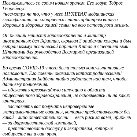
Познакомьтесь со своим новым врачом. Его зовут Тедрос
Гебрейесус.
*несмотря на то, что у него НУЛЕВАЯ медицинская
квалификация, он собирается стать арбитром вашего
здоровья и здоровья вашей семьи на всю оставшуюся жизнь.
Он бывший министр здравоохранения и министр
иностранных дел Эфиопии, скрывал 3 эпидемии холеры и был
выбран коммунистической партией Китая и Соединенными
Штатами для руководства Всемирной организацией
здравоохранения.
Во время COVID-19 у него были только консультативные
полномочия. Его советы оказались катастрофическими!
Администрация Байдена тайно работает над тем, чтобы
дать ему полномочия:
— объявлять чрезвычайную ситуацию в области
общественного здравоохранения, не основываясь ни на каких
критериях,
— заставлять вас получать непроверенные
экспериментальные вакцины, которые предоставляются без
какой—либо ответственности — весь риск за вами, прибыль
— за фармацевтической компанией,
— препятствовать доступу к лекарствам, которые
выбираете вы и ваш врач,