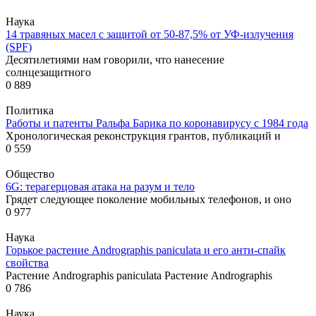
Наука
14 травяных масел с защитой от 50-87,5% от УФ-излучения
(SPF)
Десятилетиями нам говорили, что нанесение
солнцезащитного
0
889
Политика
Работы и патенты Ральфа Барика по коронавирусу с 1984 года
Хронологическая реконструкция грантов, публикаций и
0
559
Общество
6G: терагерцовая атака на разум и тело
Грядет следующее поколение мобильных телефонов, и оно
0
977
Наука
Горькое растение Andrographis paniculata и его анти-спайк
свойства
Растение Andrographis paniculata Растение Andrographis
0
786
Наука