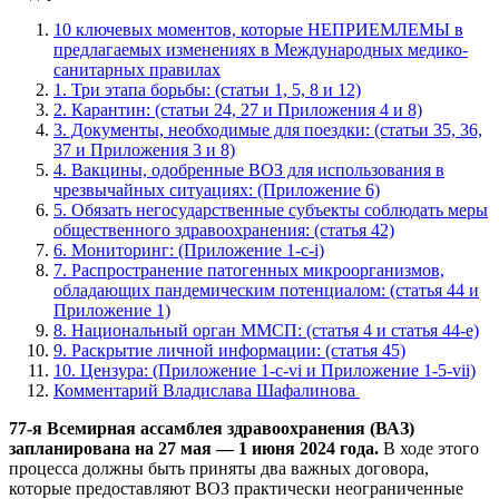
10 ключевых моментов, которые НЕПРИЕМЛЕМЫ в
предлагаемых изменениях в Международных медико-
санитарных правилах
1. Три этапа борьбы: (статьи 1, 5, 8 и 12)
2. Карантин: (статьи 24, 27 и Приложения 4 и 8)
3. Документы, необходимые для поездки: (статьи 35, 36,
37 и Приложения 3 и 8)
4. Вакцины, одобренные ВОЗ для использования в
чрезвычайных ситуациях: (Приложение 6)
5. Обязать негосударственные субъекты соблюдать меры
общественного здравоохранения: (статья 42)
6. Мониторинг: (Приложение 1-c-i)
7. Распространение патогенных микроорганизмов,
обладающих пандемическим потенциалом: (статья 44 и
Приложение 1)
8. Национальный орган ММСП: (статья 4 и статья 44-е)
9. Раскрытие личной информации: (статья 45)
10. Цензура: (Приложение 1-c-vi и Приложение 1-5-vii)
Комментарий Владислава Шафалинова
77-я Всемирная ассамблея здравоохранения (ВАЗ)
запланирована на 27 мая — 1 июня 2024 года.
В ходе этого
процесса должны быть приняты два важных договора,
которые предоставляют ВОЗ практически неограниченные