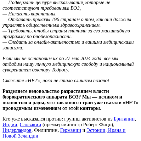
— Подвергать цензуре высказывания, которые не
соответствуют требованиям ВОЗ,
— Налагать карантины.
— Отдавать приказы 196 странам о том, как они должны
управлять общественным здравоохранением.
— Требовать, чтобы страны платили за его масштабную
программу по биобезопасности.
— Следить за онлайн-активностью и вашими медицинскими
записями.
Если мы не остановим их до 27 мая 2024 года, все мы
отдадим нашу личную медицинскую свободу и национальный
суверенитет доктору Тедросу.
Скажите «НЕТ», пока не стало слишком поздно!
Разделяете недовольство разрастанием власти
бюрократического аппарата ВОЗ? Мы — целиком и
полностью и рады, что так много стран уже сказали «НЕТ»
проводимым изменениям от этой конторы.
Кто уже высказался против: группы активистов из
Британии
,
Индии
,
Словакии
(премьер-министр Роберт Фицо),
Нидерландов
, Филиппин,
Германии
и
Эстонии
,
Ирана и
Новой Зеландии
.