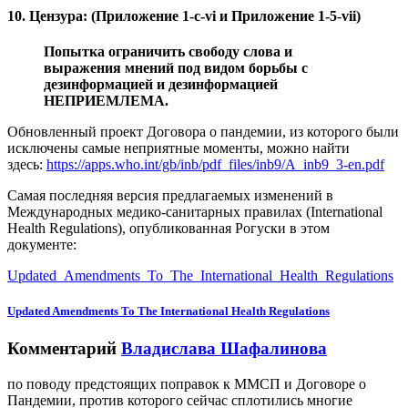
10. Цензура: (Приложение 1-c-vi и Приложение 1-5-vii)
Попытка ограничить свободу слова и
выражения мнений под видом борьбы с
дезинформацией и дезинформацией
НЕПРИЕМЛЕМА.
Обновленный проект Договора о пандемии, из которого были
исключены самые неприятные моменты, можно найти
здесь:
https://apps.who.int/gb/inb/pdf_files/inb9/A_inb9_3-en.pdf
Самая последняя версия предлагаемых изменений в
Международных медико-санитарных правилах (International
Health Regulations), опубликованная Рогуски в этом
документе:
Updated_Amendments_To_The_International_Health_Regulations
Updated Amendments To The International Health Regulations
Комментарий
Владислава Шафалинова
по поводу предстоящих поправок к ММСП и Договоре о
Пандемии, против которого сейчас сплотились многие