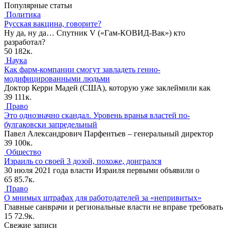
Популярные статьи
Политика
Русская вакцина, говорите?
Ну да, ну да… Спутник V («Гам-КОВИД-Вак») кто
разработал?
50
182к.
Наука
Как фарм-компании смогут завладеть генно-
модифицированными людьми
Доктор Керри Мадей (США), которую уже заклеймили как
39
111к.
Право
Это однозначно скандал. Уровень вранья властей по-
булгаковски запредельный
Павел Александрович Парфентьев – генеральный директор
39
100к.
Общество
Израиль со своей 3 дозой, похоже, доигрался
30 июля 2021 года власти Израиля первыми объявили о
65
85.7к.
Право
О мнимых штрафах для работодателей за «непривитых»
Главные санврачи и региональные власти не вправе требовать
15
72.9к.
Свежие записи