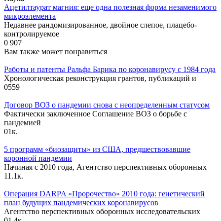
Ацетилтаурат магния: еще одна полезная форма незаменимого
микроэлемента
Недавнее рандомизированное, двойное слепое, плацебо-
контролируемое
0
907
Вам также может понравиться
Работы и патенты Ральфа Барика по коронавирусу с 1984 года
Хронологическая реконструкция грантов, публикаций и
0
559
Договор ВОЗ о пандемии снова с неопределенным статусом
Фактически заключенное Соглашение ВОЗ о борьбе с
пандемией
0
1к.
5 программ «биозащиты» из США, предшествовавшие
коронной пандемии
Начиная с 2010 года, Агентство перспективных оборонных
1
1.1к.
Операция DARPA «Пророчество» 2010 года: генетический
план будущих пандемических коронавирусов
Агентство перспективных оборонных исследовательских
0
1.4к.