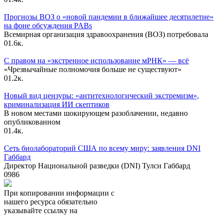
Прогнозы ВОЗ о «новой пандемии в ближайшее десятилетие»
на фоне обсуждения PABs
Всемирная организация здравоохранения (ВОЗ) потребовала
0
1.6к.
С правом на «экстренное использование мРНК» — всё
«Чрезвычайные полномочия больше не существуют»
0
1.2к.
Новый вид цензуры: «антитехнологический экстремизм»,
криминализация ИИ скептиков
В новом местами шокирующем разоблачении, недавно
опубликованном
0
1.4к.
Сеть биолабораторий США по всему миру: заявления DNI
Габбард
Директор Национальной разведки (DNI) Тулси Габбард
0
986
При копировании информации с
нашего ресурса обязательно
указывайте ссылку на