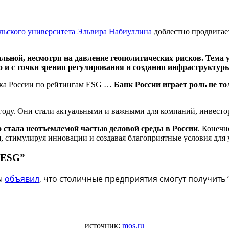
ьского университета Эльвира Набиуллина
доблестно продвигае
альной, несмотря на давление геополитических рисков. Тема
о и с точки зрения регулирования и создания инфраструктур
нка России по рейтингам ESG …
Банк России играет роль не то
году. Они стали актуальными и важными для компаний, инвестор
о стала неотъемлемой частью деловой среды в России
. Конечн
, стимулируя инновации и создавая благоприятные условия для 
е ESG”
вы
объявил
, что столичные предприятия смогут получить 
источник:
mos.ru