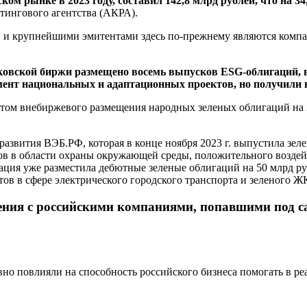
 рынке в 2023 году, составил 142,8 млрд рублей, что на 34
тингового агентства (АКРА).
, и крупнейшими эмитентами здесь по-прежнему являются компа
Московской биржи размещено восемь выпусков ESG-облигаци
егмент национальных и адаптационных проектов, но получил
етом внебиржевого размещения народных зеленых облигаций на
звития ВЭБ.РФ, которая в конце ноября 2023 г. выпустила зелен
в в области охраны окружающей среды, положительного воздей
ация уже разместила дебютные зеленые облигаций на 50 млрд ру
тов в сфере электрического городского транспорта и зеленого Ж
ния с российскими компаниями, попавшими под са
но повлияли на способность российского бизнеса помогать в ре