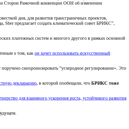
нции Сторон Рамочной конвенции ООН об изменении
весткой дня, для развития трансграничных проектов,
а, Sber предлагает создать климатический совет БРИКС”,
еских платежных систем и многого другого в рамках основной
тиным о том, как
он хочет использовать искусственный
у поручено синхронизировать ”углеродное регулирование». Это
стную декларацию
, в которой пообещали, что
БРИКС тоже
ерство для взаимного ускорения роста, устойчивого развития
будущем.