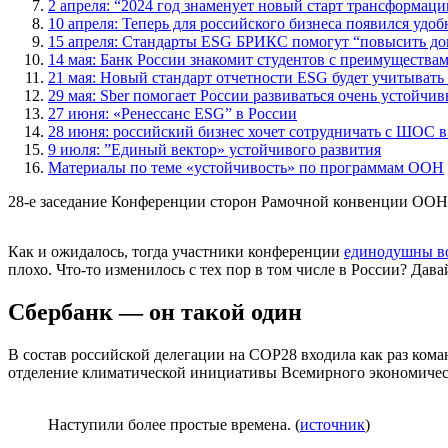
2 апреля: “2024 год знаменует новый старт трансформац
10 апреля: Теперь для российского бизнеса появился удо
15 апреля: Стандарты ESG БРИКС помогут “повысить до
14 мая: Банк России знакомит студентов с преимущества
21 мая: Новый стандарт отчетности ESG будет учитыват
29 мая: Sber помогает России развиваться очень устойчи
27 июня: «Ренессанс ESG” в России
28 июня: российский бизнес хочет сотрудничать с ШОС 
9 июля: ”Единый вектор» устойчивого развития
Материалы по теме «устойчивость» по программам ООН
28-е заседание Конференции сторон Рамочной конвенции ООН о
Как и ожидалось, тогда участники конференции
единодушны в
плохо. Что-то изменилось с тех пор в том числе в России? Дав
Сбербанк — он такой один
В состав российской делегации на COP28 входила как раз ком
отделение климатической инициативы Всемирного экономическо
Наступили более простые времена. (
источник
)