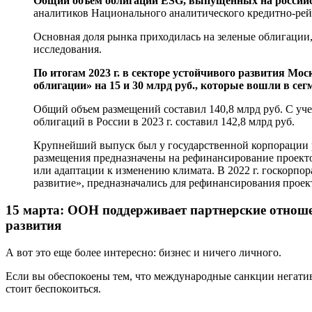
Общий объем облигаций ESG, выпущенных на российском
аналитиков Национального аналитического кредитно-рей
Основная доля рынка приходилась на зеленые облигации
исследования.
По итогам 2023 г. в секторе устойчивого развития 
облигации» на 15 и 30 млрд руб., которые вошли в с
Общий объем размещений составил 140,8 млрд руб. С уч
облигаций в России в 2023 г. составил 142,8 млрд руб.
Крупнейший выпуск был у государственной корпорации ра
размещения предназначены на рефинансирование проекто
или адаптации к изменению климата. В 2022 г. госкорпор
развитие», предназначались для рефинансирования проек
15 марта: ООН поддерживает партнерские отноше
развития
А вот это еще более интересно: бизнес и ничего личного.
Если вы обеспокоены тем, что международные санкции негатив
стоит беспокоиться.