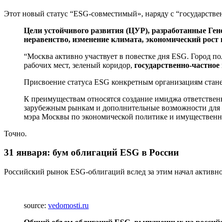
Этот новый статус “ESG-совместимый», наряду с “государстве
Цели устойчивого развития (ЦУР), разработанные Ген
неравенство, изменение климата, экономический рост
“Москва активно участвует в повестке дня ESG. Город 
рабочих мест, зеленый коридор,
государственно-частное
Присвоение статуса ESG конкретным организациям стан
К преимуществам относятся создание имиджа ответственн
зарубежным рынкам и дополнительные возможности для п
мэра Москвы по экономической политике и имуществен
Точно.
31 января: бум облигаций ESG в России
Российский рынок ESG-облигаций вслед за этим начал активно
source:
vedomosti.ru