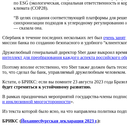
по ESG (экологическая, социальная ответственность и 
климата (COP28).
“В целях создания соответствующей платформы для реше
синхронизации подходов к углеродному регулированию и 
— сказала она.
Сбербанк в течение последних нескольких лет был
очень занят
миссии банка по созданию безопасного и удобного “клиентско
Дружелюбный генеральный директор Sber даже выкроил время 
интеллект для преобразования каждого аспекта российского об
Поэтому вполне естественно, что Sber также должен быть тесн
то, что сделал бы банк, управляемый дружелюбным человеком.
Кстати, о БРИКС: если вы помните 23 августа 2023 года Браз
будет стремиться к устойчивому развитию.
В рамках праздничных мероприятий государства-члены подпис
и инклюзивной многосторонности
».
Из текста которой было ясно, на что направлена политика подп
БРИКС (
Йоханнесбургская декларация 2023 г
.):