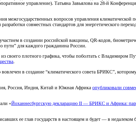
корпоративное управление). Татьяна Завьялова на 28-й Конфере
ния межгосударственных вопросов управления климатической по
разработки совместных стандартов для энергетического переход
участием в создании российской вакцины, QR-кодов, биометрич
го пути” для каждого гражданина России.
из своего плотного графика, чтобы поболтать с Владимиром Пу
щества
.
о вовлечен в создание “климатического совета БРИКС”, котором
илия, Россия, Индия, Китай и Южная Африка
опубликовали совме
али «
Йоханнесбургскую декларацию II — БРИКС и Африка: партн
исавших ее глав государств в настоящем и будет — в недалеком 