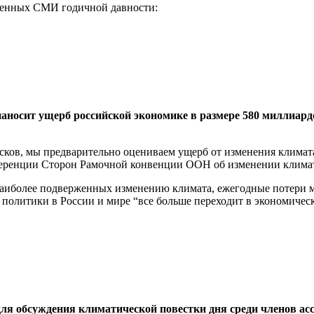
твенных СМИ годичной давности:
наносит ущерб российской экономике в размере 580 миллиард
ков, мы предварительно оцениваем ущерб от изменения климата 
нференции Сторон Рамочной конвенции ООН об изменении клима
 наиболее подверженных изменению климата, ежегодные потери мо
политики в России и мире “все больше переходит в экономическ
ля обсуждения климатической повестки дня среди членов ас