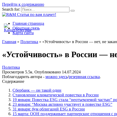
Перейти к содержанию
Search for:
Главная страница
Обратная связь
Карта сайта
Главная
»
Политика
»
«Устойчивость» в России — нет, не зака
«Устойчивость» в России — н
Политика
Просмотров
5.5к.
Опубликовано
14.07.2024
Поблагодарить автора -
можно здесь
/
резервная ссылка
.
Содержание
Сбербанк — он такой один
Становление климатической повестки в России
19 января: Повестка ESG стала “неотъемлемой частью” р
23 января: “Москва активно участвует в повестке ESG”
31 января: бум облигаций ESG в России
15 марта: ООН поддерживает партнерские отношения с р