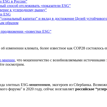
ии ESG в России”
бный способ отслеживать «показатели ESG”
верие к углеродному рынку”
ми ESG
ь “социальный капитал” и вклад в достижение Целей устойчивог
вым образом
в продвижении «повестки ESG”
б изменении климата, более известное как COP28 состоялось еще
о мнении
, что мошенничество с возобновляемыми источниками э
айте посмотрим.
анда элитных ESG-
мошенников
, экогероев из Сбербанка. Возможн
го форума” в 2020 году, сейчас возглавляет
российское “углер