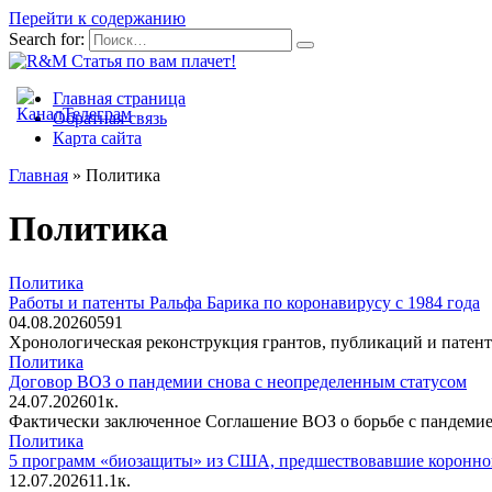
Перейти к содержанию
Search for:
Главная страница
Обратная связь
Карта сайта
Главная
»
Политика
Политика
Политика
Работы и патенты Ральфа Барика по коронавирусу с 1984 года
04.08.2026
0
591
Хронологическая реконструкция грантов, публикаций и патен
Политика
Договор ВОЗ о пандемии снова с неопределенным статусом
24.07.2026
0
1к.
Фактически заключенное Соглашение ВОЗ о борьбе с пандемие
Политика
5 программ «биозащиты» из США, предшествовавшие коронно
12.07.2026
1
1.1к.