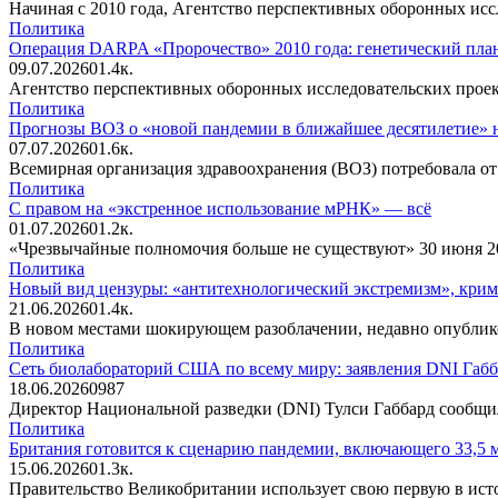
Начиная с 2010 года, Агентство перспективных оборонных ис
Политика
Операция DARPA «Пророчество» 2010 года: генетический пла
09.07.2026
0
1.4к.
Агентство перспективных оборонных исследовательских проек
Политика
Прогнозы ВОЗ о «новой пандемии в ближайшее десятилетие» 
07.07.2026
0
1.6к.
Всемирная организация здравоохранения (ВОЗ) потребовала о
Политика
С правом на «экстренное использование мРНК» — всё
01.07.2026
0
1.2к.
«Чрезвычайные полномочия больше не существуют» 30 июня 2
Политика
Новый вид цензуры: «антитехнологический экстремизм», кри
21.06.2026
0
1.4к.
В новом местами шокирующем разоблачении, недавно опублико
Политика
Сеть биолабораторий США по всему миру: заявления DNI Габб
18.06.2026
0
987
Директор Национальной разведки (DNI) Тулси Габбард сообщил
Политика
Британия готовится к сценарию пандемии, включающего 33,5 
15.06.2026
0
1.3к.
Правительство Великобритании использует свою первую в ист