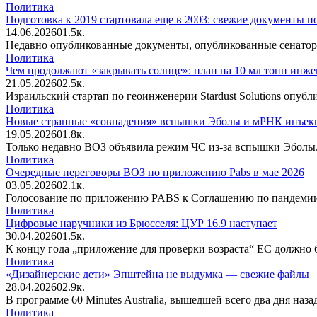
Политика
Подготовка к 2019 стартовала еще в 2003: свежие документы 
14.06.2026
0
1.5к.
Недавно опубликованные документы, опубликованные сенатор
Политика
Чем продолжают «закрывать солнце»: план на 10 мл тонн инж
21.05.2026
0
2.5к.
Израильский стартап по геоинженерии Stardust Solutions опуб
Политика
Новые странные «совпадения» вспышки Эболы и мРНК инъекц
19.05.2026
0
1.8к.
Только недавно ВОЗ объявила режим ЧС из-за вспышки Эболы.
Политика
Очередные переговоры ВОЗ по приложению Pabs в мае 2026
03.05.2026
0
2.1к.
Голосование по приложению PABS к Соглашению по пандемии НЕ
Политика
Цифровые наручники из Брюсселя: ЦУР 16.9 наступает
30.04.2026
0
1.5к.
К концу года „приложение для проверки возраста“ ЕС должно б
Политика
«Дизайнерские дети» Эпштейна не выдумка — свежие файлы
28.04.2026
0
2.9к.
В программе 60 Minutes Australia, вышедшей всего два дня на
Политика