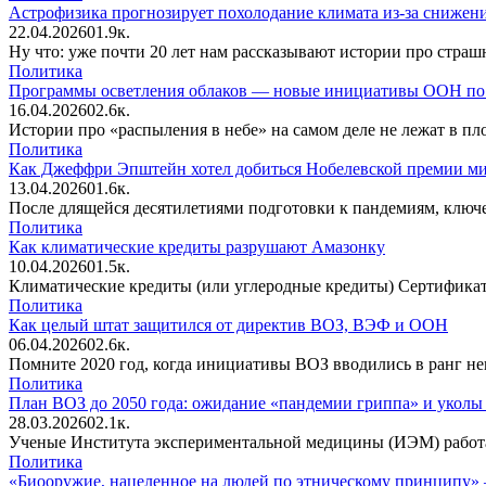
Астрофизика прогнозирует похолодание климата из-за снижен
22.04.2026
0
1.9к.
Ну что: уже почти 20 лет нам рассказывают истории про стра
Политика
Программы осветления облаков — новые инициативы ООН по 
16.04.2026
0
2.6к.
Истории про «распыления в небе» на самом деле не лежат в пл
Политика
Как Джеффри Эпштейн хотел добиться Нобелевской премии мир
13.04.2026
0
1.6к.
После длящейся десятилетиями подготовки к пандемиям, ключ
Политика
Как климатические кредиты разрушают Амазонку
10.04.2026
0
1.5к.
Климатические кредиты (или углеродные кредиты) Сертифика
Политика
Как целый штат защитился от директив ВОЗ, ВЭФ и ООН
06.04.2026
0
2.6к.
Помните 2020 год, когда инициативы ВОЗ вводились в ранг не
Политика
План ВОЗ до 2050 года: ожидание «пандемии гриппа» и укол
28.03.2026
0
2.1к.
Ученые Института экспериментальной медицины (ИЭМ) работа
Политика
«Биооружие, нацеленное на людей по этническому принципу»