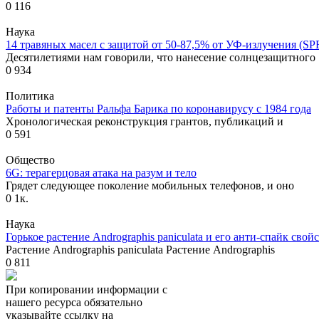
0
116
Наука
14 травяных масел с защитой от 50-87,5% от УФ-излучения (SP
Десятилетиями нам говорили, что нанесение солнцезащитного
0
934
Политика
Работы и патенты Ральфа Барика по коронавирусу с 1984 года
Хронологическая реконструкция грантов, публикаций и
0
591
Общество
6G: терагерцовая атака на разум и тело
Грядет следующее поколение мобильных телефонов, и оно
0
1к.
Наука
Горькое растение Andrographis paniculata и его анти-спайк свой
Растение Andrographis paniculata Растение Andrographis
0
811
При копировании информации с
нашего ресурса обязательно
указывайте ссылку на