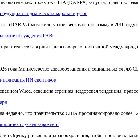
следовательских проектов США (DARPA) запустило ряд програм
н будущих пандемических коронавирусов
тов (DARPA) запустило малоизвестную программу в 2010 году 
на фоне обсуждения PABs
т правительств завершить переговоры о постоянной международ
026 года Министерство здравоохранения и социальных служб С
минализация ИИ скептиков
ванном Wired, освещена странная нездоровая тенденция: право
ард
а недавно, что правительство США профинансировало более 120
миллиона случаев заражения
ории Оценку рисков для здравоохранения, чтобы поставить пан