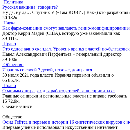
Политика
Русская вакцина, говорите?
Ну да, ну да… Спутник V («Гам-КОВИД-Вак») кто разработал
50
182к.
Наука
Как фарм-компании смогут завладеть генно-модифицированн
Доктор Керри Мадей (США), которую уже заклеймили как
39
111к.
Право
Это однозначно скандал. Уровень вранья властей по-булгаковс
Павел Александрович Парфентьев – генеральный директор
39
100к.
Общество
Израиль со своей 3 дозой, похоже, доигрался
30 июля 2021 года власти Израиля первыми объявили о
65
85.7к.
Право
О мнимых штрафах для работодателей за «непривитых»
Главные санврачи и региональные власти не вправе требовать
15
72.9к.
Свежие записи
Общество
Фонд Гейтса и первые в истории 16 синтетических вирусов с 
Впервые учёные использовали искусственный интеллект