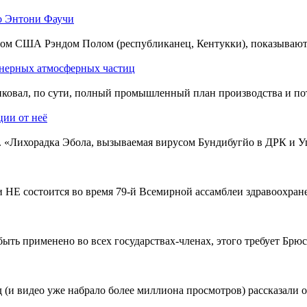
по Энтони Фаучи
ом США Рэндом Полом (республиканец, Кентукки), показывают,
енерных атмосферных частиц
ликовал, по сути, полный промышленный план производства и по
ии от неё
 «Лихорадка Эбола, вызываемая вирусом Бундибугйо в ДРК и Уг
 состоится во время 79-й Всемирной ассамблеи здравоохранения
ыть применено во всех государствах-членах, этого требует Брюс
зад (и видео уже набрало более миллиона просмотров) рассказа