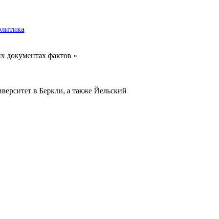
литика
их документах фактов «
верситет в Беркли, а также Йельский