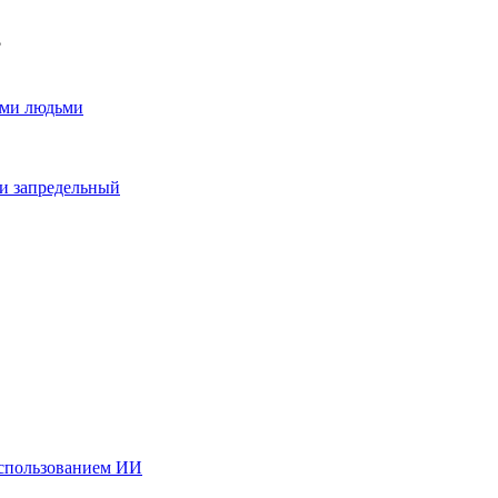
?
ыми людьми
ки запредельный
использованием ИИ