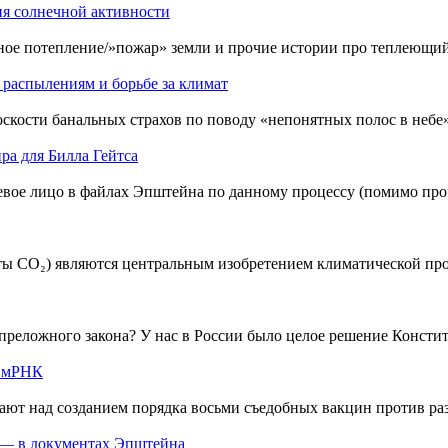
ия солнечной активности
шное потепление/»пожар» земли и прочие истории про теплеющий
распылениям и борьбе за климат
оскости банальных страхов по поводу «непонятных полос в небе
а для Билла Гейтса
евое лицо в файлах Эпштейна по данному процессу (помимо пр
ты CO₂) являются центральным изобретением климатической пр
преложного закона? У нас в России было целое решение Констит
ы мРНК
ют над созданием порядка восьми съедобных вакцин против р
 — в документах Эпштейна