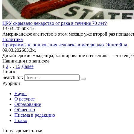
ЦРУ скрывало лекарство от рака в течение 70 лет?
13.03.2026
0
3.1к.
Американское агентство в этом месяце уже второй раз попадае
Политика
Программы клонирования человека в материалах Эпштейна
09.03.2026
0
3.3к.
Дизайнерские младенцы, клонирование и евгеника — что еще м
Навигация по записям
1
2
…
15
Далее
Поиск
Search for:
Рубрики
Наука
О ресурсе
Образование
Общество
Письма в редакцию
Право
Популярные статьи