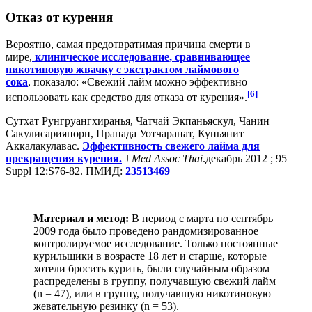
Отказ от курения
Вероятно, самая предотвратимая причина смерти в
мире,
клиническое исследование, сравнивающее
никотиновую жвачку с экстрактом лаймового
сока
, показало: «Свежий лайм можно эффективно
[6]
использовать как средство для отказа от курения».
Сутхат Рунгруангхиранья, Чатчай Экпаньяскул, Чанин
Сакулисарияпорн, Прапада Уотчаранат, Куньянит
Аккалакулавас.
Эффективность свежего лайма для
прекращения курения.
J
Med Assoc Thai
.декабрь 2012 ; 95
Suppl 12:S76-82. ПМИД:
23513469
Материал и метод:
В период с марта по сентябрь
2009 года было проведено рандомизированное
контролируемое исследование. Только постоянные
курильщики в возрасте 18 лет и старше, которые
хотели бросить курить, были случайным образом
распределены в группу, получавшую свежий лайм
(n = 47), или в группу, получавшую никотиновую
жевательную резинку (n = 53).