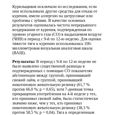
Курильщиков исключали из исследования, если
они использовали другие средства для отказа от
курения, имели аллергию на цитрусовые или
проблемы с зубами. В качестве основных
результатов оценивалась частота непрерывного
воздержания от курения, подтвержденная по
уровню угарного газа (СО) в выдыхаемом воздухе
(ЧНВ) в период с 9-й по 12-ю неделю. Для оценки
тяжести тяги к курению использовалась 100-
миллиметровая визуальная аналоговая шкала
(ВАШ).
Результаты:
В период с 9-й по 12-ю неделю не
было выявлено существенной разницы в
подтвержденных с помощью CO показателях
абстиненции между группой, принимавшей
свежий лайм, и группой, принимавшей
никотиновую жевательную резинку (61,7 %
против 66,0 %; p = 0,65), хотя 7-дневная точка
прекращения употребления на 4-й неделе у тех,
кто принимал свежий лайм, была статистически
значимо ниже, чем у тех, кто принимал
никотиновую жевательную резинку (38,3 %
против 58,5 %; p = 0,04). Тяга к определенным