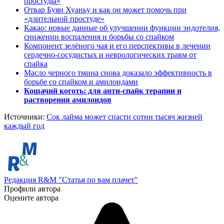
простуды»
Отвар Буян Хуаньу и как он может помочь при
«длительной простуде»
Какао: новые данные об улучшении функции эндотелия,
снижении воспаления и борьбы со спайком
Компонент зелёного чая и его перспективы в лечении
сердечно-сосудистых и неврологических травм от
спайка
Масло черного тмина снова доказало эффективность в
борьбе со спайком и амилоидами
Кошачий коготь: для анти-спайк терапии и
растворения амилоидов
Источники:
Сок лайма может спасти сотни тысяч жизней
каждый год
Редакция R&M "Статья по вам плачет"
Профили автора
Оцените автора