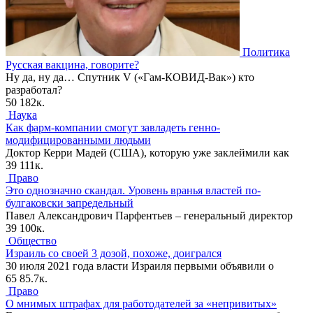
Политика
Русская вакцина, говорите?
Ну да, ну да… Спутник V («Гам-КОВИД-Вак») кто
разработал?
50
182к.
Наука
Как фарм-компании смогут завладеть генно-
модифицированными людьми
Доктор Керри Мадей (США), которую уже заклеймили как
39
111к.
Право
Это однозначно скандал. Уровень вранья властей по-
булгаковски запредельный
Павел Александрович Парфентьев – генеральный директор
39
100к.
Общество
Израиль со своей 3 дозой, похоже, доигрался
30 июля 2021 года власти Израиля первыми объявили о
65
85.7к.
Право
О мнимых штрафах для работодателей за «непривитых»