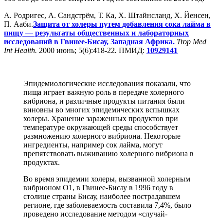
А. Родригес, А. Сандстрём, Т. Ка, Х. Штайнсланд, Х. Йенсен,
П. Ааби.
Защита от холеры путем добавления сока лайма в
пищу — результаты общественных и лабораторных
исследований в Гвинее-Бисау, Западная Африка.
Trop Med
Int Health.
2000 июнь; 5(6):418-22
.
ПМИД:
10929141
Эпидемиологические исследования показали, что
пища играет важную роль в передаче холерного
вибриона, и различные продукты питания были
виновны во многих эпидемических вспышках
холеры. Хранение зараженных продуктов при
температуре окружающей среды способствует
размножению холерного вибриона. Некоторые
ингредиенты, например сок лайма, могут
препятствовать выживанию холерного вибриона в
продуктах.
Во время эпидемии холеры, вызванной холерным
вибрионом O1, в Гвинее-Бисау в 1996 году в
столице страны Бисау, наиболее пострадавшем
регионе, где заболеваемость составила 7,4%, было
проведено исследование методом «случай-