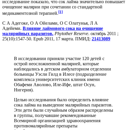
исследование показало, что сок лайма значительно повышает
очищение малярии при сочетании со стандартной
[1]
медикаментозной терапией.
С А Адегоке, О А Ойелами, О С Олатунья, Л А
Адейеми.
Влияние лаймового сока на очищение
малярийных паразитов.
Phytother Reserve
. октябрь 2011 ;
25(10):1547-50. Epub 2011, 17 марта
.
ПМИД:
21413089
В исследовании приняли участие 120 детей с
острой неосложненной малярией, которые
наблюдались в детском амбулаторном отделении
больницы Уэсли Гилд в Илесе (подразделение
комплекса университетских клиник имени
Обафеми Аволово, Иле-Ифе, штат Осун,
Нигерия).
Целью исследования было определить влияние
сока лайма на выведение малярийных паразитов.
Эти дети были случайным образом распределены
в группы, получавшие рекомендованные
Всемирной организацией здравоохранения
противомалярийные препараты