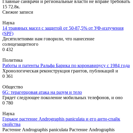
Главные санврачи и региональные власти не вправе требовать
15
72.8к.
Свежие записи
Наука
14 травяных масел с защитой от 50-87,5% от УФ-излучения
(SPF)
Десятилетиями нам говорили, что нанесение
солнцезащитного
0
432
Политика
Работы и патенты Ральфа Барика по коронавирусу с 1984 года
Хронологическая реконструкция грантов, публикаций и
0
361
Общество
6G: терагерцовая атака на разум и тело
Грядет следующее поколение мобильных телефонов, и оно
0
780
Наука
Горькое растение Andrographis paniculata и его анти-спайк
свойства
Растение Andrographis paniculata Растение Andrographis