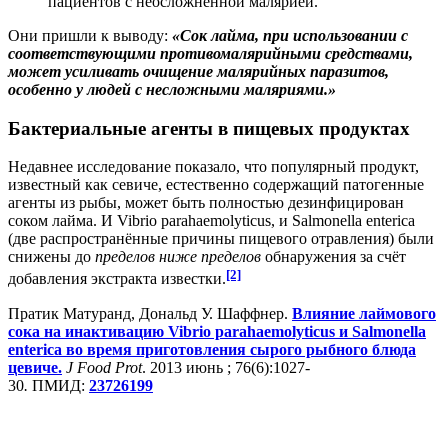
пациентов с неосложненной малярией.
Они пришли к выводу:
«Сок лайма, при использовании с
соответствующими противомалярийными средствами,
может усиливать очищение малярийных паразитов,
особенно у людей с несложными маляриями.»
Бактериальные агенты в пищевых продуктах
Недавнее исследование показало, что популярный продукт,
известный как севиче, естественно содержащий патогенные
агенты из рыбы, может быть полностью дезинфицирован
соком лайма. И Vibrio parahaemolyticus, и Salmonella enterica
(две распространённые причины пищевого отравления) были
снижены до
пределов ниже пределов
обнаружения за счёт
[2]
добавления экстракта известки.
Пратик Матуранд, Дональд У. Шаффнер.
Влияние лаймового
сока на инактивацию Vibrio parahaemolyticus и Salmonella
enterica во время приготовления сырого рыбного блюда
цевиче.
J Food Prot
. 2013 июнь ; 76(6):1027-
30
.
ПМИД:
23726199