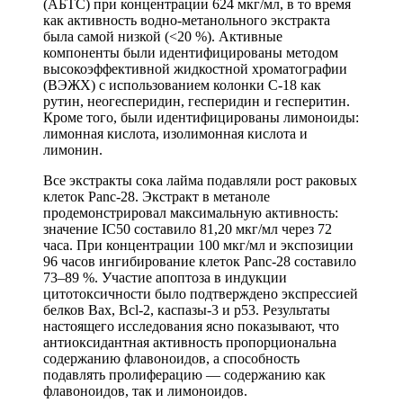
(АБТС) при концентрации 624 мкг/мл, в то время
как активность водно-метанольного экстракта
была самой низкой (<20 %). Активные
компоненты были идентифицированы методом
высокоэффективной жидкостной хроматографии
(ВЭЖХ) с использованием колонки C-18 как
рутин, неогесперидин, гесперидин и гесперитин.
Кроме того, были идентифицированы лимоноиды:
лимонная кислота, изолимонная кислота и
лимонин.
Все экстракты сока лайма подавляли рост раковых
клеток Panc-28. Экстракт в метаноле
продемонстрировал максимальную активность:
значение IC50 составило 81,20 мкг/мл через 72
часа. При концентрации 100 мкг/мл и экспозиции
96 часов ингибирование клеток Panc-28 составило
73–89 %. Участие апоптоза в индукции
цитотоксичности было подтверждено экспрессией
белков Bax, Bcl-2, каспазы-3 и p53. Результаты
настоящего исследования ясно показывают, что
антиоксидантная активность пропорциональна
содержанию флавоноидов, а способность
подавлять пролиферацию — содержанию как
флавоноидов, так и лимоноидов.