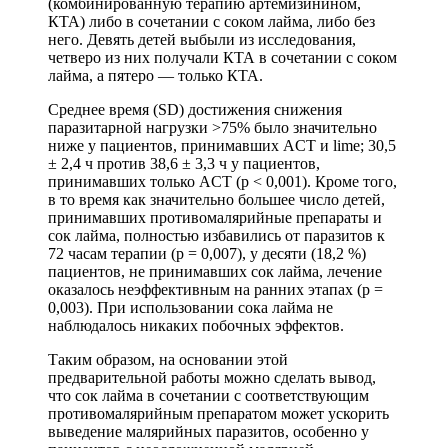
(комбинированную терапию артемизинином,
КТА) либо в сочетании с соком лайма, либо без
него. Девять детей выбыли из исследования,
четверо из них получали КТА в сочетании с соком
лайма, а пятеро — только КТА.
Среднее время (SD) достижения снижения
паразитарной нагрузки >75% было значительно
ниже у пациентов, принимавших ACT и lime; 30,5
± 2,4 ч против 38,6 ± 3,3 ч у пациентов,
принимавших только ACT (p < 0,001). Кроме того,
в то время как значительно большее число детей,
принимавших противомалярийные препараты и
сок лайма, полностью избавились от паразитов к
72 часам терапии (p = 0,007), у десяти (18,2 %)
пациентов, не принимавших сок лайма, лечение
оказалось неэффективным на ранних этапах (p =
0,003). При использовании сока лайма не
наблюдалось никаких побочных эффектов.
Таким образом, на основании этой
предварительной работы можно сделать вывод,
что сок лайма в сочетании с соответствующим
противомалярийным препаратом может ускорить
выведение малярийных паразитов, особенно у