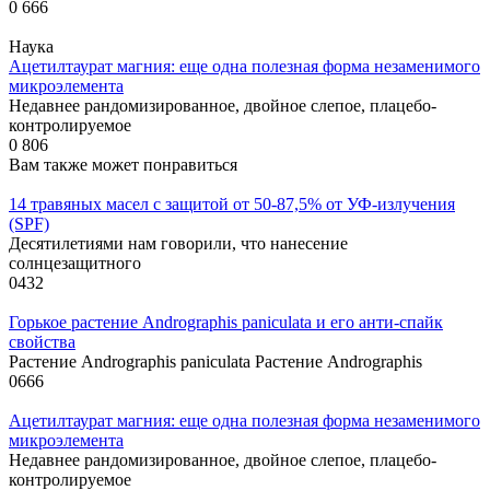
0
666
Наука
Ацетилтаурат магния: еще одна полезная форма незаменимого
микроэлемента
Недавнее рандомизированное, двойное слепое, плацебо-
контролируемое
0
806
Вам также может понравиться
14 травяных масел с защитой от 50-87,5% от УФ-излучения
(SPF)
Десятилетиями нам говорили, что нанесение
солнцезащитного
0
432
Горькое растение Andrographis paniculata и его анти-спайк
свойства
Растение Andrographis paniculata Растение Andrographis
0
666
Ацетилтаурат магния: еще одна полезная форма незаменимого
микроэлемента
Недавнее рандомизированное, двойное слепое, плацебо-
контролируемое