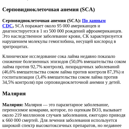
Серповидноклеточная анемия (SCA)
Серповидноклеточная анемия (SCA):
По данным
CDC
,
SCA поражает около 95 000 американцев и
диагностируется в 1 из 500 000 рождений афроамериканцев.
Это наследственное заболевание крови, СК характеризуется
нарушением молекулы гемоглобина, несущей кислород в
эритроцитах.
Клиническое исследование сока лайма недавно показало
снижение болезненных эпизодов (50,0% вмешательства соком
лайма против 92,7% контроля), лихорадочных заболеваний
(46,6% вмешательства соком лайма против контроля 87,3%) и
госпитализации (3,4% вмешательства соком лайма против
34,5% контроля) при серповидноклеточной анемии у детей.
Малярия
Малярия:
Малярия — это паразитарное заболевание,
переносимое комарами, которое, по оценкам ВОЗ, вызывает
около 219 миллионов случаев заболевания, ежегодно приводя
к 660 000 смертей. Для лечения заболевания используется
широкий спектр высокотоксичных препаратов, но недавнее