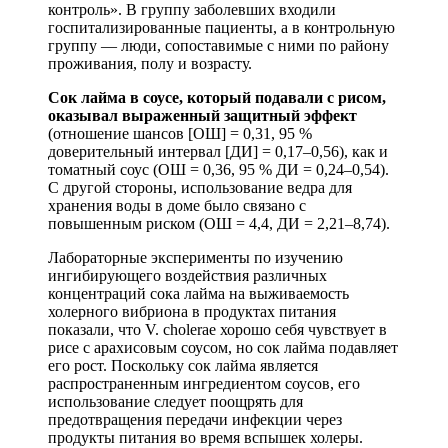
контроль». В группу заболевших входили
госпитализированные пациенты, а в контрольную
группу — люди, сопоставимые с ними по району
проживания, полу и возрасту.
Сок лайма в соусе, который подавали с рисом,
оказывал выраженный защитный эффект
(отношение шансов [ОШ] = 0,31, 95 %
доверительный интервал [ДИ] = 0,17–0,56), как и
томатный соус (ОШ = 0,36, 95 % ДИ = 0,24–0,54).
С другой стороны, использование ведра для
хранения воды в доме было связано с
повышенным риском (ОШ = 4,4, ДИ = 2,21–8,74).
Лабораторные эксперименты по изучению
ингибирующего воздействия различных
концентраций сока лайма на выживаемость
холерного вибриона в продуктах питания
показали, что V. cholerae хорошо себя чувствует в
рисе с арахисовым соусом, но сок лайма подавляет
его рост. Поскольку сок лайма является
распространенным ингредиентом соусов, его
использование следует поощрять для
предотвращения передачи инфекции через
продукты питания во время вспышек холеры.