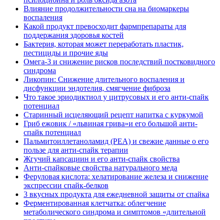
Влияние продолжительности сна на биомаркеры
воспаления
Какой продукт превосходит фармпрепараты для
поддержания здоровья костей
Бактерия, которая может переработать пластик,
пестициды и прочие яды
Омега-3 и снижение рисков последствий постковидного
синдрома
Ликопин: Снижение длительного воспаления и
дисфункции эндотелия, смягчение фиброза
Что такое эриодиктиол у цитрусовых и его анти-спайк
потенциал
Старинный исцеляющий рецепт напитка с куркумой
Гриб ежовик / «львиная грива»и его большой анти-
спайк потенциал
Пальмитоиллетаноламид (PEA) и свежие данные о его
пользе для анти-спайк терапии
Жгучий капсациин и его анти-спайк свойства
Анти-спайковые свойства натурального меда
Феруловая кислота: хелатирование железа и снижение
экспрессии спайк-белков
3 вкусных продукта для ежедневной защиты от спайка
Ферментированная клетчатка: облегчение
метаболического синдрома и симптомов «длительной