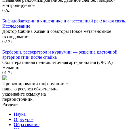
Недавнее рандомизированное, двойное слепое, плацебо-
контролируемое
0
2к.
Бифидобактерии в кишечнике и агрессивный рак: какая связь.
Исследование
Доктор Сабина Хазан и соавторы Новое метагеномное
исследование
0
2.2к.
Берберин, ресвератрол и куркумин — решение клеточной
артериопатии после спайка
Облитеративная пенноклеточная артериопатия (OFCA)
Недавно
0
1.2к.
При копировании информации с
нашего ресурса обязательно
указывайте ссылку на
первоисточник.
Разделы
Наука
О ресурсе
Образование