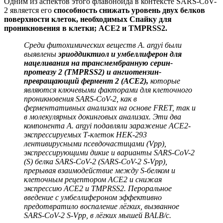
Одним из аспектов этого флавоноида в контексте SARS-CoV-
2 является его
способность снижать уровень двух белков
поверхности клеток, необходимых Спайку для
проникновения в клетки; ACE2 и TMPRSS2.
Среди фитохимических веществ A. argyi были
выявлены
эриоддиктиол и умбеллиферон для
нацеливания на трансмембранную серин-
протеазу 2 (TMPRSS2) и ангиотензин-
превращающий фермент 2 (ACE2),
которые
являются ключевыми факторами для клеточного
проникновения SARS-CoV-2, как в
ферментативных анализах на основе FRET, так и
в молекулярных докинговых анализах. Эти два
компонента A. argyi подавляли заражение ACE2-
экспрессируемых Т-клеток HEK-293
лентивирусными псевдочастицами (Vpp),
экспрессирующими дикие и варианты SARS-CoV-2
(S) белка SARS-CoV-2 (SARS-CoV-2 S-Vpp),
прерывая взаимодействие между S-белком и
клеточным рецептором ACE2 и снижая
экспрессию ACE2 и TMPRSS2. Пероральное
введение с умбеллифероном эффективно
предотвратило воспаление лёгких, вызванное
SARS-CoV-2 S-Vpp, в лёгких мышей BALB/c.