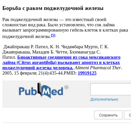
Борьба с раком поджелудочной железы
Рак поджелудочной железы — это известный своей
сложностью вид рака. Было установлено, что сок лайма
вызывает запрограммированную гибель клеток в клетках рака
[5]
поджелудочной железы.
Джайпракаш Р. Патил, К. Н. Чидамбара Мурти, Г. К.
Джаяпракаша, Махадев Б. Четти, Бхиманагуда С.
Патил.
Биоактивные соединения из сока мексиканского
лайма (Citrus aurantifolia) вызывают апоптоз в клетках
поджелудочной железы человека.
Aliment Pharmacol Ther
.
2005, 15 февраля; 21(4):435-44.PMID:
19919125