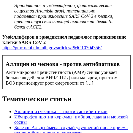
Эриодиктиол и умбеллиферон, фитохимические
вещества Artemisia argyi, потенциально
подавляют проникновение SARS-CoV-2 в клетки,
препятствуя связывающей активность белка S-
белка с ACE2.
Умбеллиферон и эриодиктиол подавляют проникновение
клетки SARS-CoV-2
https://pmc.ncbi.nlm.nih.gov/articles/PMC10304356/
Аллицин из чеснока - против антибиотиков
Антимикробная резистентность (АМР) сейчас убивает
больше людей, чем ВИЧ/СПИД или малярия, при этом
ВОЗ прогнозирует рост смертности от […]
Тематические статьи
Аллицин из чеснока — против антибиотиков
Ибупрофен против куркумы, имбиря, ладана и морской
сосны
Болезнь Альцгеймера: случай улучшений после приема
псилоцибина и роль оксида азота