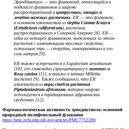
Эриоддиктиол — это флавоноид, относящийся к
подклассе флаванонов и широко
распространённый в
цитрусовых, овощах и
лечебно важных растениях
. ER — это флаванон,
в основном извлекаемый из
йербы Санта-Клауса
(Eriodictyon californicum
), растения,
распространённого в Северной Америке [8]. ER —
один из четырёх флаванонов, выделенных из этого
растения с изменяющими вкусовые свойства,
остальные три — стерубин, гомоериоктиол и его
соль натрия [9].
ER также встречается в Eupatorium arnottianum
[10], его гликозидах (эриоцитринах) в
лимонах и
Rosa canina
[11], а также в ветках Millettia
duchesnei [9]. Также сообщалось, что ER
извлекается из
коры стебля растения
Piptadeniastrum africanum
, которое широко
используется в традиционных африканских
средствах [12].
Фармакологическая активность эриодиктиола: основной
природный полифенольный флаванон
https://pmc.ncbi.nlm.nih.gov/articles/PMC7752289/