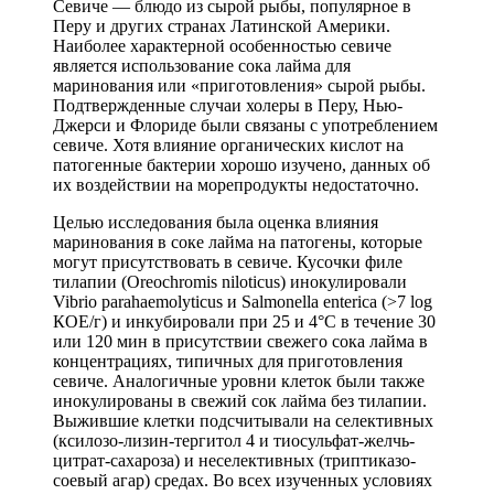
Севиче — блюдо из сырой рыбы, популярное в
Перу и других странах Латинской Америки.
Наиболее характерной особенностью севиче
является использование сока лайма для
маринования или «приготовления» сырой рыбы.
Подтвержденные случаи холеры в Перу, Нью-
Джерси и Флориде были связаны с употреблением
севиче. Хотя влияние органических кислот на
патогенные бактерии хорошо изучено, данных об
их воздействии на морепродукты недостаточно.
Целью исследования была оценка влияния
маринования в соке лайма на патогены, которые
могут присутствовать в севиче. Кусочки филе
тилапии (Oreochromis niloticus) инокулировали
Vibrio parahaemolyticus и Salmonella enterica (>7 log
КОЕ/г) и инкубировали при 25 и 4°C в течение 30
или 120 мин в присутствии свежего сока лайма в
концентрациях, типичных для приготовления
севиче. Аналогичные уровни клеток были также
инокулированы в свежий сок лайма без тилапии.
Выжившие клетки подсчитывали на селективных
(ксилозо-лизин-тергитол 4 и тиосульфат-желчь-
цитрат-сахароза) и неселективных (триптиказо-
соевый агар) средах. Во всех изученных условиях