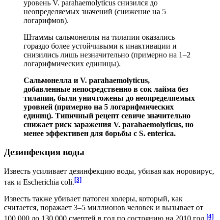
уровень V. parahaemolyticus снизился до
неопределяемых значений (снижение на 5
логарифмов).
Штаммы сальмонеллы на тилапии оказались
гораздо более устойчивыми к инактивации и
снизились лишь незначительно (примерно на 1–2
логарифмических единицы).
Сальмонелла и V. parahaemolyticus,
добавленные непосредственно в сок лайма без
тилапии, были уничтожены до неопределяемых
уровней (примерно на 5 логарифмических
единиц). Типичный рецепт севиче значительно
снижает риск заражения V. parahaemolyticus, но
менее эффективен для борьбы с S. enterica.
Дезинфекция воды
Известь усиливает дезинфекцию воды, убивая как норовирус,
[3]
так и Escherichia coli.
Известь также убивает патоген холеры, который, как
считается, поражает 3–5 миллионов человек и вызывает от
[4]
100 000 до 130 000 смертей в год по состоянию на 2010 год.