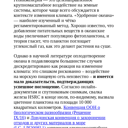
крупномасштабное воздействие на земные
системы, которое чаще всего обсуждается в
контексте изменения климата. «Удобрение океана»
— наиболее изученный и чётко
регламентированный метод. Хорошо известно, что
добавление питательных веществ в океанские
воды увеличивает популяцию фитопланктона, и
теория гласит, что планктон поглощает
углекислый газ, как это делают растения на суше.
Однако в научной литературе оплодотворение
океана в подавляющем большинстве случаев
дискредитировано как реакция на изменение
климата: это слишком рискованно – воздействие
на морскую пищевую сеть неизвестно –
и имеется
мало доказательств, подтверждающих
успешное поглощение.
Согласно онлайн-
документам и спутниковым снимкам, свалка
железа HSRC в конце июля, по-видимому, вызвала
цветение планктона на площади 10 000
квадратных километров.
Конвенция ООН о
биологическом разнообразии (Решение
IX/16)
и
Лондонская конвенция о захоронении
отходов и других материалов в море
(LC_LP[2008].1)
запрещают крупномасштабное,