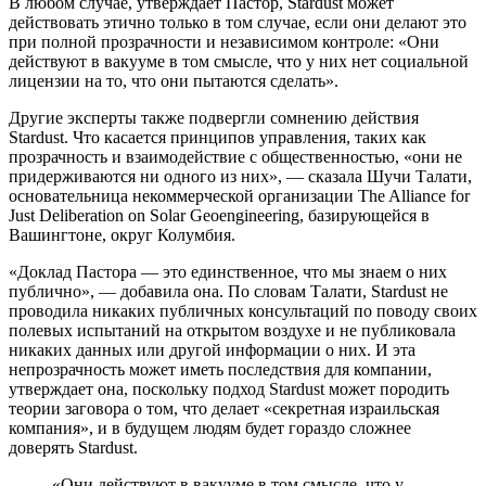
В любом случае, утверждает Пастор, Stardust может
действовать этично только в том случае, если они делают это
при полной прозрачности и независимом контроле: «Они
действуют в вакууме в том смысле, что у них нет социальной
лицензии на то, что они пытаются сделать».
Другие эксперты также подвергли сомнению действия
Stardust. Что касается принципов управления, таких как
прозрачность и взаимодействие с общественностью, «они не
придерживаются ни одного из них», — сказала Шучи Талати,
основательница некоммерческой организации The Alliance for
Just Deliberation on Solar Geoengineering, базирующейся в
Вашингтоне, округ Колумбия.
«Доклад Пастора — это единственное, что мы знаем о них
публично», — добавила она. По словам Талати, Stardust не
проводила никаких публичных консультаций по поводу своих
полевых испытаний на открытом воздухе и не публиковала
никаких данных или другой информации о них. И эта
непрозрачность может иметь последствия для компании,
утверждает она, поскольку подход Stardust может породить
теории заговора о том, что делает «секретная израильская
компания», и в будущем людям будет гораздо сложнее
доверять Stardust.
«Они действуют в вакууме в том смысле, что у