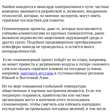
Stardust находится в авангарде альтернативного пути: частные
компании занимаются разработкой и, возможно, внедрением
технологий, которые, по мнению экспертов, могут иметь
серьёзные последствия для планеты.
Геоинженерные проекты, даже те, которые возглавляются
учёными-климатологами из крупных университетов, ранее
вызывали недовольство защитников окружающей среды и
других групп. Подобное преднамеренное преобразование
атмосферы никогда не проводилось, и остаётся много
неопределённостей.
Если геоинженерный проект пойдёт не по плану, например,
он может привести к загрязнению воздуха и потере озонового
слоя или оказать серьёзное влияние на погодные условия,
например,
нарушить муссоны
в густонаселённых регионах
Южной и Восточной Азии.
Но по мере повышения глобальной температуры
общественные и научные настроения меняются. Если эти
тенденции сохранятся, правительства или частные
организации могут в конечном итоге использовать
геоинженерию, чтобы смягчить или избежать наихудших
последствий экстремальных погодных явлений, в том числе