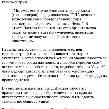
геоинженерии.
«Мы ожидаем, что по мере развития программ
[геоинженерии] под руководством США ценность
технологического портфеля Stardust будет
соответственно расти», — написал Йедваб. В
отчёте Пастора говорится, что если правительства
решат не заниматься геоинженерией, инвесторы
«рискуют не получить прибыль от своих
инвестиций».
Перспектива создания проприетарной,
частной
геоинженерной технологии беспокоит некоторых
экспертов.
Пастор рекомендует компании Stardust работать со
своими инвесторами над поиском способов передачи своей
интеллектуальной собственности, подобно тому, как Volvo 60
лет назад сделала свою запатентованную конструкцию
трёхточечного ремня безопасности общедоступной для других
производителей.
В качестве альтернативы Stardust может работать с
правительствами над приобретением полных прав на
интеллектуальную собственность, чтобы затем сделать
технологию общедоступной.