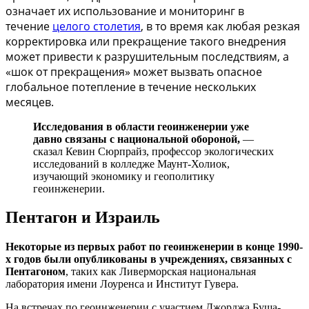
означает их использование и мониторинг в
течение
целого столетия
, в то время как любая резкая
корректировка или прекращение такого внедрения
может привести к разрушительным последствиям, а
«шок от прекращения» может вызвать опасное
глобальное потепление в течение нескольких
месяцев.
Исследования в области геоинженерии уже
давно связаны с национальной обороной,
—
сказал Кевин Сюрпрайз, профессор экологических
исследований в колледже Маунт-Холиок,
изучающий экономику и геополитику
геоинженерии.
Пентагон и Израиль
Некоторые из первых работ по геоинженерии в конце 1990-
х годов были опубликованы в учреждениях, связанных с
Пентагоном
, таких как Ливерморская национальная
лаборатория имени Лоуренса и Институт Гувера.
На встречах по геоинженерии с участием Джорджа Буша-