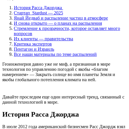
История Расса Джорджа
Стартап Stardust — 2025
Янай Йедваб и распыление частиц в атмосфере
И снова открыто — о планах на распыления
Стремление к прозрачности, которое оставляет много
вопросов
Их клиенты — правительства
Критика экспертов
Пентагон и Израиль
Все наши материалы по теме распылений
Геоинженерия давно уже не миф, а признанная в мире
технология по управлению погодой с якобы «благим
намерением» — Закрыть солнце во имя планеты Земля и
якобы глобального потепления климата на ней.
Давайте проследим еще один интересный тренд, связанный с
данной технологией в мире.
История Расса Джорджа
В июле 2012 года американский бизнесмен Расс Джордж взял