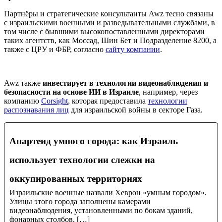
Партнёры и стратегические консультанты Awz тесно связаны
с израильскими военными и разведывательными службами, в
том числе с бывшими высокопоставленными директорами
таких агентств, как Моссад, Шин Бет и Подразделение 8200, а
также с ЦРУ и ФБР, согласно
сайту компании
.
Awz также
инвестирует в технологии видеонаблюдения и
безопасности на основе ИИ в Израиле
, например, через
компанию
Corsight
, которая предоставила
технологии
распознавания лиц
для израильской войны в секторе Газа.
Апартеид умного города: как Израиль
использует технологии слежки на
оккупированных территориях
Израильские военные назвали Хеврон «умным городом».
Улицы этого города заполнены камерами
видеонаблюдения, установленными по бокам зданий,
фонарных столбов, […]