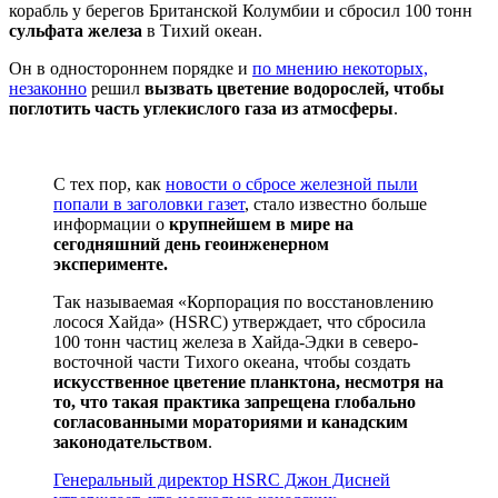
корабль у берегов Британской Колумбии и сбросил 100 тонн
сульфата железа
в Тихий океан.
Он в одностороннем порядке и
по мнению некоторых,
незаконно
решил
вызвать цветение водорослей, чтобы
поглотить часть углекислого газа из атмосферы
.
С тех пор, как
новости о сбросе железной пыли
попали в заголовки газет
, стало известно больше
информации о
крупнейшем в мире на
сегодняшний день геоинженерном
эксперименте.
Так называемая «Корпорация по восстановлению
лосося Хайда» (HSRC) утверждает, что сбросила
100 тонн частиц железа в Хайда-Эдки в северо-
восточной части Тихого океана, чтобы создать
искусственное цветение планктона, несмотря на
то, что такая практика запрещена глобально
согласованными мораториями и канадским
законодательством
.
Генеральный директор HSRC Джон Дисней