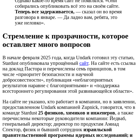
Однако какое-то время сайт не появлялся. «Они
собирались опубликовать всё это на своём сайте.
Теперь все задерживается,
— сказал он во время
разговора в январе. — Да ладно вам, ребята, это
уже неловко».
Стремление к прозрачности, которое
оставляет много вопросов
В начале февраля 2025 года, когда Undark готовил эту статью,
Stardust опубликовала упрощённый
сайт
. На сайте есть ссылка
на доклад Пастора и перечислены семь принципов, в том
числе «приоритет безопасности и научной
добросовестности», публикация «неблагоприятных
результатов наравне с благоприятными» и «поддержка
всестороннего регулирования этой развивающейся области».
На сайте не указано, кто работает в компании, но в заявлении,
предоставленном Undark компанией Zupnick, говорится, что в
команде Stardust
25 физиков, химиков и инженеров
, а также
перечислены некоторые руководители компании: Йедваб,
генеральный директор; директор по продуктам Амиад
Спектор, физик и бывший сотрудник
израильской
правительственной программы ядерных исследований; и