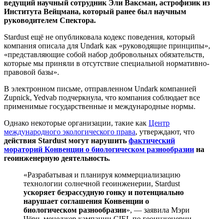
ведущий научный сотрудник Эли Ваксман, астрофизик из
Института Вейцмана, который ранее был научным
руководителем Спектора.
Stardust ещё не опубликовала кодекс поведения, который
компания описала для Undark как «руководящие принципы»,
«представляющие собой набор добровольных обязательств,
которые мы приняли в отсутствие специальной нормативно-
правовой базы».
В электронном письме, отправленном Undark компанией
Zupnick, Yedvab подчеркнула, что компания соблюдает все
применимые государственные и международные нормы.
Однако некоторые организации, такие как
Центр
международного экологического права
, утверждают, что
действия Stardust могут нарушить
фактический
мораторий Конвенции о биологическом разнообразии
на
геоинженерную деятельность.
«Разрабатывая и планируя коммерциализацию
технологии солнечной геоинженерии, Stardust
ускоряет безрассудную гонку и потенциально
нарушает соглашения Конвенции о
биологическом разнообразии
», — заявила Мэри
Чёрч, менеджер кампании CIEL по геоинженерии,