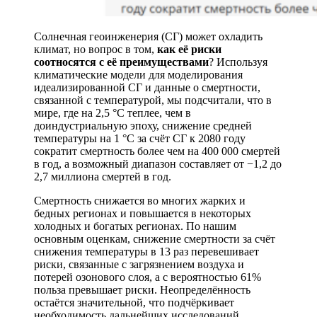
Солнечная геоинженерия (СГ) может охладить
климат, но вопрос в том,
как её риски
соотносятся с её преимуществами
? Используя
климатические модели для моделирования
идеализированной СГ и данные о смертности,
связанной с температурой, мы подсчитали, что в
мире, где на 2,5 °C теплее, чем в
доиндустриальную эпоху, снижение средней
температуры на 1 °C за счёт СГ к 2080 году
сократит смертность более чем на 400 000 смертей
в год, а возможный диапазон составляет от −1,2 до
2,7 миллиона смертей в год.
Смертность снижается во многих жарких и
бедных регионах и повышается в некоторых
холодных и богатых регионах. По нашим
основным оценкам, снижение смертности за счёт
снижения температуры в 13 раз перевешивает
риски, связанные с загрязнением воздуха и
потерей озонового слоя, а с вероятностью 61%
польза превышает риски. Неопределённость
остаётся значительной, что подчёркивает
необходимость дальнейших исследований