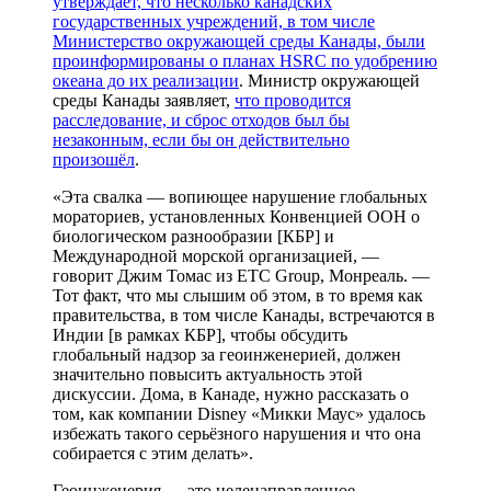
утверждает, что несколько канадских
государственных учреждений, в том числе
Министерство окружающей среды Канады, были
проинформированы о планах HSRC по удобрению
океана до их реализации
. Министр окружающей
среды Канады заявляет,
что проводится
расследование, и сброс отходов был бы
незаконным, если бы он действительно
произошёл
.
«Эта свалка — вопиющее нарушение глобальных
мораториев, установленных Конвенцией ООН о
биологическом разнообразии [КБР] и
Международной морской организацией, —
говорит Джим Томас из ETC Group, Монреаль. —
Тот факт, что мы слышим об этом, в то время как
правительства, в том числе Канады, встречаются в
Индии [в рамках КБР], чтобы обсудить
глобальный надзор за геоинженерией, должен
значительно повысить актуальность этой
дискуссии. Дома, в Канаде, нужно рассказать о
том, как компании Disney «Микки Маус» удалось
избежать такого серьёзного нарушения и что она
собирается с этим делать».
Геоинженерия — это целенаправленное