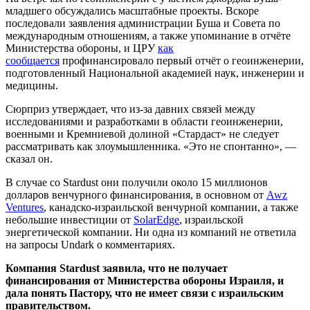
младшего обсуждались масштабные проекты. Вскоре
последовали заявления администрации Буша и Совета по
международным отношениям, а также упоминание в отчёте
Министерства обороны, и ЦРУ
как
сообщается
профинансировало первый отчёт о геоинженерии,
подготовленный Национальной академией наук, инженерии и
медицины.
Сюрприз утверждает, что из-за давних связей между
исследованиями и разработками в области геоинженерии,
военными и Кремниевой долиной «Стардаст» не следует
рассматривать как злоумышленника. «Это не спонтанно», —
сказал он.
В случае со Stardust они получили около 15 миллионов
долларов венчурного финансирования, в основном от
Awz
Ventures
, канадско-израильской венчурной компании, а также
небольшие инвестиции от
SolarEdge
, израильской
энергетической компании. Ни одна из компаний не ответила
на запросы Undark о комментариях.
Компания Stardust заявила, что не получает
финансирования от Министерства обороны Израиля, и
дала понять Пастору, что не имеет связи с израильским
правительством.