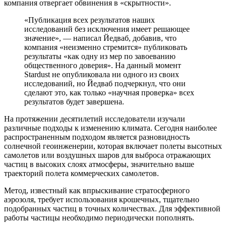
компания отвергает обвинения в «скрытности».
«Публикация всех результатов наших
исследований без исключения имеет решающее
значение», — написал Йедваб, добавив, что
компания «неизменно стремится» публиковать
результаты «как одну из мер по завоеванию
общественного доверия». На данный момент
Stardust не опубликовала ни одного из своих
исследований, но Йедваб подчеркнул, что они
сделают это, как только «научная проверка» всех
результатов будет завершена.
На протяжении десятилетий исследователи
изучали
различные подходы к изменению климата. Сегодня наиболее
распространенным подходом является разновидность
солнечной геоинженерии, которая включает полеты высотных
самолетов или воздушных шаров для выброса отражающих
частиц в высоких слоях атмосферы, значительно выше
траекторий полета коммерческих самолетов.
Метод, известный как впрыскивание стратосферного
аэрозоля, требует использования крошечных, тщательно
подобранных частиц в точных количествах. Для эффективной
работы частицы необходимо периодически пополнять.