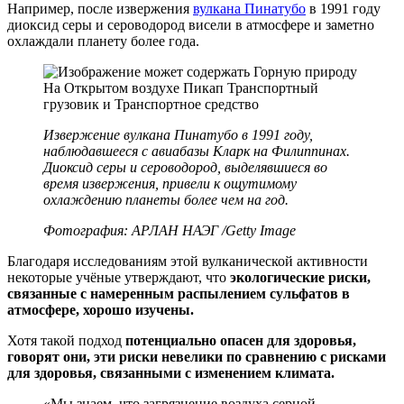
Например, после извержения
вулкана Пинатубо
в 1991 году
диоксид серы и сероводород висели в атмосфере и заметно
охлаждали планету более года.
Извержение вулкана Пинатубо в 1991 году,
наблюдавшееся с авиабазы Кларк на Филиппинах.
Диоксид серы и сероводород, выделявшиеся во
время извержения, привели к ощутимому
охлаждению планеты более чем на год.
Фотография: АРЛАН НАЭГ /Getty Image
Благодаря исследованиям этой вулканической активности
некоторые учёные утверждают, что
экологические риски,
связанные с намеренным распылением сульфатов в
атмосфере, хорошо изучены.
Хотя такой подход
потенциально опасен для здоровья,
говорят они, эти риски невелики по сравнению с рисками
для здоровья, связанными с изменением климата.
«Мы знаем, что загрязнение воздуха серной