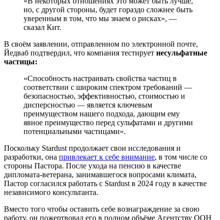
«В некоторых отношениях это может быть лучше,
но, с другой стороны, будет гораздо сложнее быть
уверенным в том, что мы знаем о рисках», —
сказал Кит.
В своём заявлении, отправленном по электронной почте,
Йедваб подтвердил, что компания тестирует
несульфатные
частицы:
«Способность настраивать свойства частиц в
соответствии с широким спектром требований —
безопасностью, эффективностью, стоимостью и
дисперсностью — является ключевым
преимуществом нашего подхода, дающим ему
явное преимущество перед сульфатами и другими
потенциальными частицами».
Поскольку Stardust продолжает свои исследования и
разработки,
она
привлекает к себе внимание
, в том числе со
стороны Пастора. После ухода на пенсию в качестве
дипломата-ветерана, занимавшегося вопросами климата,
Пастор согласился работать с Stardust в 2024 году в качестве
независимого консультанта.
Вместо того чтобы оставить себе вознаграждение за свою
работу, он пожертвовал его в полном объёме Агентству ООН