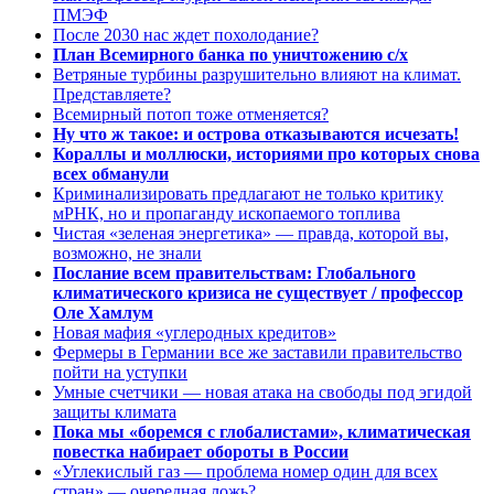
ПМЭФ
После 2030 нас ждет похолодание?
План Всемирного банка по уничтожению с/х
Ветряные турбины разрушительно влияют на климат.
Представляете?
Всемирный потоп тоже отменяется?
Ну что ж такое: и острова отказываются исчезать!
Кораллы и моллюски, историями про которых снова
всех обманули
Криминализировать предлагают не только критику
мРНК, но и пропаганду ископаемого топлива
Чистая «зеленая энергетика» — правда, которой вы,
возможно, не знали
Послание всем правительствам: Глобального
климатического кризиса не существует / профессор
Оле Хамлум
Новая мафия «углеродных кредитов»
Фермеры в Германии все же заставили правительство
пойти на уступки
Умные счетчики — новая атака на свободы под эгидой
защиты климата
Пока мы «боремся с глобалистами», климатическая
повестка набирает обороты в России
«Углекислый газ — проблема номер один для всех
стран» — очередная ложь?