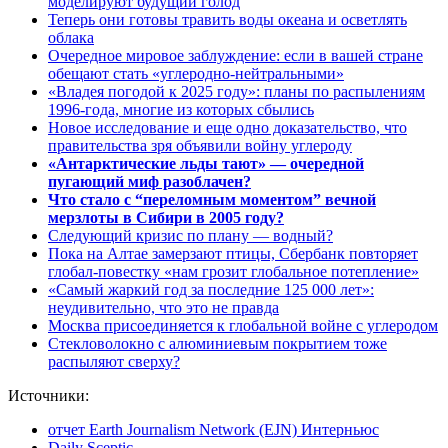
моделируют будущий голод
Теперь они готовы травить воды океана и осветлять
облака
Очередное мировое заблуждение: если в вашей стране
обещают стать «углеродно-нейтральными»
«Владея погодой к 2025 году»: планы по распылениям
1996-года, многие из которых сбылись
Новое исследование и еще одно доказательство, что
правительства зря объявили войну углероду
«Антарктические льды тают» — очередной
пугающий миф разоблачен?
Что стало с “переломным моментом” вечной
мерзлоты в Сибири в 2005 году?
Следующий кризис по плану — водный?
Пока на Алтае замерзают птицы, Сбербанк повторяет
глобал-повестку «нам грозит глобальное потепление»
«Самый жаркий год за последние 125 000 лет»:
неудивительно, что это не правда
Москва присоединяется к глобальной войне с углеродом
Стекловолокно с алюминиевым покрытием тоже
распыляют сверху?
Источники:
отчет Earth Journalism Network (EJN) Интерньюс
Daily Sceptic