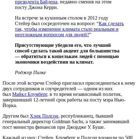
президента Байдена,
недавно сменив на этом
посту Джона Керри.
На встрече за кухонным столом в 2012 году
Стейер был сосредоточен на вопросе: “
Как сделать
так, чтобы изменение климата стало реальным и
неотложным вопросом для людей?
”
Присутствующие убедили его, что лучший
способ сделать такой акцент для большинства
— обратиться к кошелькам людей с помощью
экономики воздействия на климат.
Роджер Пилке
После этой встречи Стейер пригласил присоединиться к нему
двух сотрудников и соучредителей — одним из них
был
Майкл Блумберг
, в то время независимый политик,
завершивший 12-летний срок работы на посту мэра Нью-
Йорка.
Другим был
Хэнк Полсон
, республиканец, бывший
генеральный директор Goldman Sachs, а также занимавший
пост министра финансов при Джордже У. Буше.
Каждый из них: Стейер, Блумберг и Полсон вложили по 500