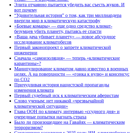
Элита отчаянно пытается убедить вас съесть жуков. И
вот почему
“Удивительная история” о том, как три миллиардера
ввергли мир в климатическую катастрофу
«Боевые комары» — еще одно средство климат-
безумцев убить планету, пытаясь ее спасти
«Ваша дача убивает планету» — новое абсурдное
исследование климатобесов
Первый законопроект о запрете климатической
инженерии
Сначала «самоизоляция» — теперь «климатические
карантины»?
Манипулирование климатом давно известно в военных
целях. А на поверхности — «гонка к нулю» и консенсус
по CO2
Причудливая история нацистской пропаганды
изменения климата
Первый судебный иск к климатическим аферистам
Слово ученым: нет никакой «чрезвычайной
климатической ситуации»
Глава ООН по климату, интервью «ссудного дня» и
очередные попытки нагнать страха
Было ли произошедшее на Гавайях — климатическим
терроризмом?
Сокращение населения к 2025 году. ИИ, климатобесие и