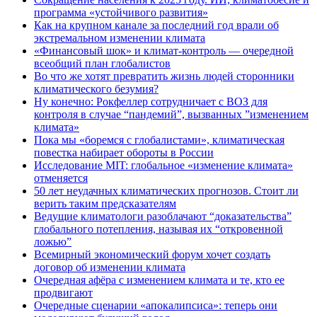
программа «устойчивого развития»
Как на крупном канале за последний год врали об
экстремальном изменении климата
«Финансовый шок» и климат-контроль — очередной
всеобщий план глобалистов
Во что же хотят превратить жизнь людей сторонники
климатического безумия?
Ну конечно: Рокфеллер сотрудничает с ВОЗ для
контроля в случае “пандемий”, вызванных ”изменением
климата»
Пока мы «боремся с глобалистами», климатическая
повестка набирает обороты в России
Исследование MIT: глобальное «изменение климата»
отменяется
50 лет неудачных климатических прогнозов. Стоит ли
верить таким предсказателям
Ведущие климатологи разоблачают “доказательства”
глобального потепления, называя их “откровенной
ложью”
Всемирный экономический форум хочет создать
договор об изменении климата
Очередная афёра с изменением климата и те, кто ее
продвигают
Очередные сценарии «апокалипсиса»: теперь они