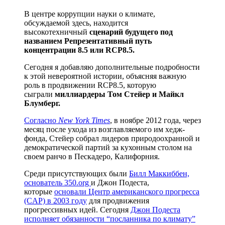
В центре коррупции науки о климате,
обсуждаемой здесь, находится
высокотехничный
сценарий будущего под
названием Репрезентативный путь
концентрации 8.5 или RCP8.5.
Сегодня я добавляю дополнительные подробности
к этой невероятной истории, объясняя важную
роль в продвижении RCP8.5, которую
сыграли
миллиардеры Том Стейер и Майкл
Блумберг.
Согласно
New York Times
, в ноябре 2012 года, через
месяц после ухода из возглавляемого им хедж-
фонда, Стейер собрал лидеров природоохранной и
демократической партий за кухонным столом на
своем ранчо в Пескадеро, Калифорния.
Среди присутствующих были
Билл Маккиббен,
основатель 350.org
и Джон Подеста,
которые
основали Центр американского прогресса
(CAP) в 2003 году
для продвижения
прогрессивных идей. Сегодня
Джон Подеста
исполняет обязанности “посланника по климату”