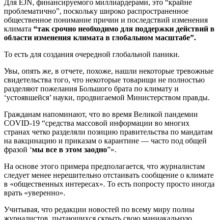
Для EJN, финансируемого миллиардерами, это “крайне
проблематично”, поскольку широко распространенное
общественное понимание причин и последствий изменения
климата
“так срочно необходимо для поддержки действий в
области изменения климата в глобальном масштабе”.
То есть для создания очередной глобальной паники.
Увы, опять же, в отчете, похоже, нашли некоторые тревожные
свидетельства того, что некоторые товарищи не полностью
разделяют пожелания Большого брата по климату и
‘устоявшейся’ науки, продвигаемой Министерством правды.
Гражданам напоминают, что во время Великой пандемии
COVID-19 “средства массовой информации во многих
странах четко разделяли позицию правительства по мандатам
на вакцинацию и приказам о карантине — часто под общей
фразой ‘
мы все в этом заодно
”».
На основе этого примера предполагается, что журналистам
следует менее нерешительно отстаивать сообщение о климате
в «общественных интересах». То есть попросту просто иногда
врать «уверенно».
Учитывая, что редакции новостей по всему миру полны
журналистов, пытающихся скрыть свою маниакальную