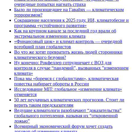
очередные попытки нагнать страха
Было ли произошедшее на Гавайях — климатическим
терроризмом?
Сокращение населения к 2025 году. ИИ, климатобесие и
программа «устойчивого развития»
Как на крупном канале за последний год врали об
экстремальном изменении климата
«Финансовый шок» и климат-контроль — очередной
всеобщий план глобалистов
Во что же хотят превратить жизнь людей сторонники
климатического безумия?
Ну конечно: Рокфеллер сотрудничает с ВОЗ для
контроля в случае “пандемий”, вызванных ”изменением
климата»
Пока мы «боремся с глобалистами», климатическая
повестка набирает обороты в России
Исследование MIT: глобальное «изменение климата»
отменяется
50 лет неудачных климатических прогнозов. Стоит ли
верить таким предсказателям
Ведущие климатологи разоблачают “доказательства”
глобального потепления, называя их “откровенной
ложью”
Всемирный экономический форум хочет создать
договор об изменении климата