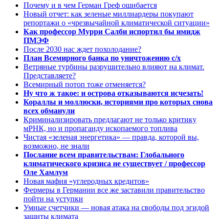
Почему и в чем Герман Греф ошибается
Новый отчет: как зеленые миллиардеры покупают
репортажи о «чрезвычайной климатической ситуации»
Как профессор Мурри Салби испортил бы имидж
ПМЭФ
После 2030 нас ждет похолодание?
План Всемирного банка по уничтожению с/х
Ветряные турбины разрушительно влияют на климат.
Представляете?
Всемирный потоп тоже отменяется?
Ну что ж такое: и острова отказываются исчезать!
Кораллы и моллюски, историями про которых снова
всех обманули
Криминализировать предлагают не только критику
мРНК, но и пропаганду ископаемого топлива
Чистая «зеленая энергетика» — правда, которой вы,
возможно, не знали
Послание всем правительствам: Глобального
климатического кризиса не существует / профессор
Оле Хамлум
Новая мафия «углеродных кредитов»
Фермеры в Германии все же заставили правительство
пойти на уступки
Умные счетчики — новая атака на свободы под эгидой
защиты климата