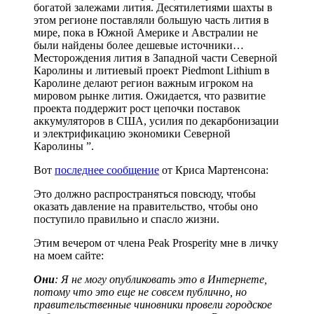
богатой залежами лития. Десятилетиями шахты в
этом регионе поставляли большую часть лития в
мире, пока в Южной Америке и Австралии не
были найдены более дешевые источники…
Месторождения лития в Западной части Северной
Каролины и литиевый проект Piedmont Lithium в
Каролине делают регион важным игроком на
мировом рынке лития. Ожидается, что развитие
проекта поддержит рост цепочки поставок
аккумуляторов в США, усилия по декарбонизации
и электрификацию экономики Северной
Каролины ”.
Вот
последнее сообщение
от Криса Мартенсона:
Это должно распространяться повсюду, чтобы
оказать давление на правительство, чтобы оно
поступило правильно и спасло жизни.
Этим вечером от члена Peak Prosperity мне в личку
на моем сайте:
Они
: Я не могу опубликовать это в Интернете,
потому что это еще не совсем публично, но
правительственные чиновники провели городское