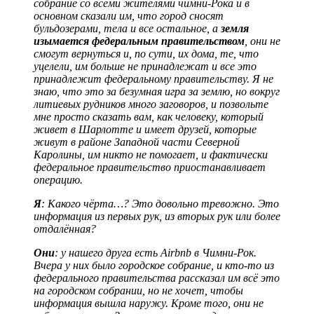
собрание со всеми жителями чимни-Рока и в
основном сказали им, что город сносят
бульдозерами, тела и все остальное, а
земля
изымается федеральным правительством
, они не
смогут вернуться и, по сути, их дома, те, что
уцелели, им больше не принадлежат и все это
принадлежит федеральному правительству. Я не
знаю, что это за безумная игра за землю, но вокруг
литиевых рудников много заговоров, и позвольте
мне просто сказать вам, как человеку, который
живет в Шарлотте и имеет друзей, которые
живут в районе Западной части Северной
Каролины, им никто не помогает, и фактически
федеральное правительство приостанавливает
операцию.
Я
: Какого чёрта…? Это довольно тревожно. Это
информация из первых рук, из вторых рук или более
отдалённая?
Они
: у нашего друга есть Airbnb в Чимни-Рок.
Вчера у них было городское собрание, и кто-то из
федерального правительства рассказал им всё это
на городском собрании, но не хочет, чтобы
информация вышла наружу. Кроме того, они не