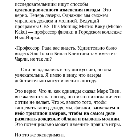
исследовательницы ищут способы
целенаправленного изменения погоды
. Это
верно. Теперь лазеры. Однажды мы сможем
управлять дождем и молнией. Ведущий
программы CBS This Morning Митио Каку (Michio
Kaku) — профессор физики в Городском колледже
Нью-Йорка.
-Профессор. Рада вас видеть. Удивительно было
видеть Эль Гора и Билла Клинтона там вместе с
Чарли, не так ли?
— Они не вдавались в эту дискуссию, но она
увлекательна. Я имею в виду, что лазеры
действительно могут изменить погоду.
Это верно. Что ж, как однажды сказал Марк Твен,
все жалуются на погоду, но никто никогда ничего
с этим не делает. Что ж, вместо того, чтобы
танцевать танец дождя, мы, физики,
запускаем в
небо триллион лазеров, чтобы на самом деле
разогнать дождевые облака и вызвать молнии
.
Это потенциально может изменить правила игры.
Но это же эксперимент.