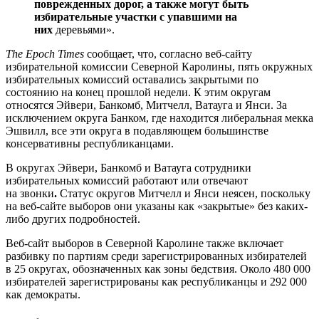
поврежденных дорог, а также могут быть
избирательные участки с упавшими на
них
деревьями».
The Epoch Times
сообщает, что, согласно веб-сайту
избирательной комиссии Северной Каролины, пять окружных
избирательных комиссий оставались закрытыми по
состоянию на конец прошлой недели. К этим округам
относятся Эйвери, Банкомб, Митчелл, Ватауга и Янси. За
исключением округа Банком, где находится либеральная мекка
Эшвилл, все эти округа в подавляющем большинстве
консервативны республиканцами.
В округах Эйвери, Банкомб и Ватауга сотрудники
избирательных комиссий работают или отвечают
на
звонки
.
Статус округов Митчелл и Янси неясен, поскольку
на веб-сайте выборов они указаны как «закрытые» без каких-
либо других подробностей.
Веб-сайт выборов в Северной Каролине также включает
разбивку по партиям среди зарегистрированных избирателей
в 25 округах, обозначенных как зоны бедствия. Около 480 000
избирателей зарегистрированы как республиканцы и 292 000
как демократы.