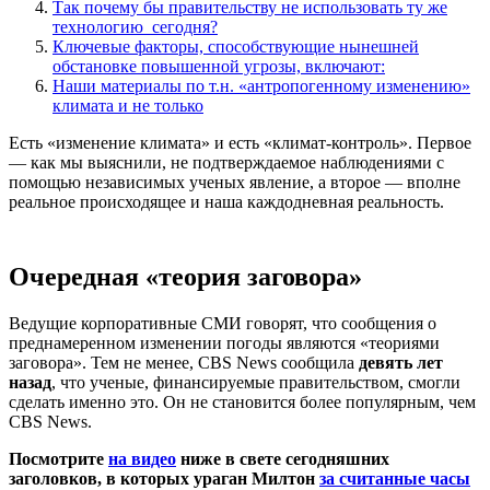
Так почему бы правительству не использовать ту же
технологию сегодня?
Ключевые факторы, способствующие нынешней
обстановке повышенной угрозы, включают:
Наши материалы по т.н. «антропогенному изменению»
климата и не только
Есть «изменение климата» и есть «климат-контроль». Первое
— как мы выяснили, не подтверждаемое наблюдениями с
помощью независимых ученых явление, а второе — вполне
реальное происходящее и наша каждодневная реальность.
Очередная «теория заговора»
Ведущие корпоративные СМИ говорят, что сообщения о
преднамеренном изменении погоды являются «теориями
заговора». Тем не менее, CBS News сообщила
девять лет
назад
, что ученые, финансируемые правительством, смогли
сделать именно это. Он не становится более популярным, чем
CBS News.
Посмотрите
на видео
ниже в свете сегодняшних
заголовков, в которых ураган Милтон
за считанные часы