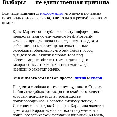
Выборы — не единственная причина
Все чаще появляется
информация
, что дело в полезных
ископаемых этого региона, а не только в республиканском
штате:
Крис Мартенсон опубликовал эту информацию,
предоставленную ему членом Peak Prosperity,
который присутствовал на недавнем городском
собрании, на котором правительственные
бюрократы объяснили, что они снесут город
бульдозерами, включая любые тела под
обломками, не обеспечат им надлежащего
захоронения, а также захватят землю… да,
незаконно захватят землю.
Зачем им эта земля? Все просто:
литий
и
кварц
.
На днях я сообщал о тамошнем руднике в Спрюс-
Пайне, где добывают кварц высочайшего качества,
который используется в производстве
полупроводников. Согласно смелому поиску в
Интернете, “Западная Северная Каролина является
домом для Каролинского олово-сподуменового
пояса, геологической формации шириной 60 миль,