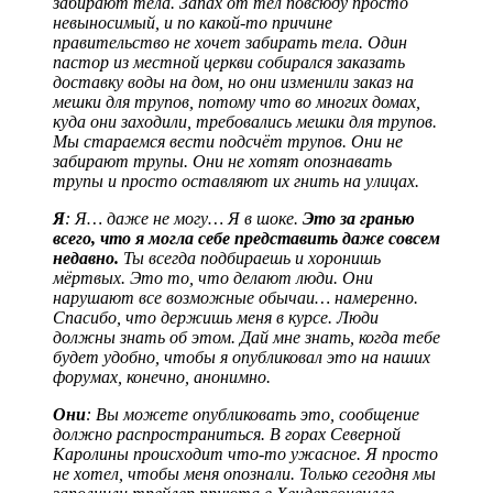
забирают тела. Запах от тел повсюду просто
невыносимый, и по какой-то причине
правительство не хочет забирать тела. Один
пастор из местной церкви собирался заказать
доставку воды на дом, но они изменили заказ на
мешки для трупов, потому что во многих домах,
куда они заходили, требовались мешки для трупов.
Мы стараемся вести подсчёт трупов. Они не
забирают трупы. Они не хотят опознавать
трупы и просто оставляют их гнить на улицах.
Я
: Я… даже не могу… Я в шоке.
Это за гранью
всего, что я могла себе представить даже совсем
недавно.
Ты всегда подбираешь и хоронишь
мёртвых. Это то, что делают люди. Они
нарушают все возможные обычаи… намеренно.
Спасибо, что держишь меня в курсе. Люди
должны знать об этом. Дай мне знать, когда тебе
будет удобно, чтобы я опубликовал это на наших
форумах, конечно, анонимно.
Они
: Вы можете опубликовать это, сообщение
должно распространиться. В горах Северной
Каролины происходит что-то ужасное. Я просто
не хотел, чтобы меня опознали. Только сегодня мы