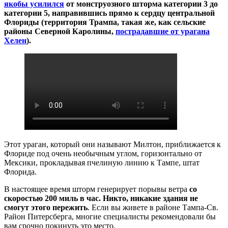
якобы усилился
от монструозного шторма категории 3 до
категории 5, направившись прямо к сердцу центральной
Флориды (территория Трампа, такая же, как сельские
районы Северной Каролины,
пострадавшие от урагана
Хелен
).
Этот ураган, который они называют Милтон, приближается к
Флориде под очень необычным углом, горизонтально от
Мексики, прокладывая пчелиную линию к Тампе, штат
Флорида.
В настоящее время шторм генерирует порывы ветра
со
скоростью 200 миль в час. Никто, никакие здания не
смогут этого пережить
. Если вы живете в районе Тампа-Св.
Район Питерсберга, многие специалисты рекомендовали бы
вам срочно покинуть это место.