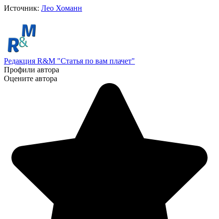
Источник:
Лео Хоманн
Редакция R&M "Статья по вам плачет"
Профили автора
Оцените автора