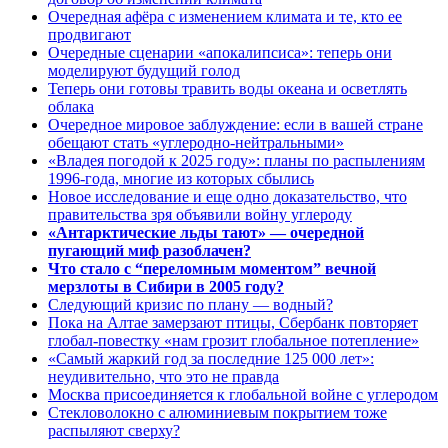
Очередная афёра с изменением климата и те, кто ее
продвигают
Очередные сценарии «апокалипсиса»: теперь они
моделируют будущий голод
Теперь они готовы травить воды океана и осветлять
облака
Очередное мировое заблуждение: если в вашей стране
обещают стать «углеродно-нейтральными»
«Владея погодой к 2025 году»: планы по распылениям
1996-года, многие из которых сбылись
Новое исследование и еще одно доказательство, что
правительства зря объявили войну углероду
«Антарктические льды тают» — очередной
пугающий миф разоблачен?
Что стало с “переломным моментом” вечной
мерзлоты в Сибири в 2005 году?
Следующий кризис по плану — водный?
Пока на Алтае замерзают птицы, Сбербанк повторяет
глобал-повестку «нам грозит глобальное потепление»
«Самый жаркий год за последние 125 000 лет»:
неудивительно, что это не правда
Москва присоединяется к глобальной войне с углеродом
Стекловолокно с алюминиевым покрытием тоже
распыляют сверху?