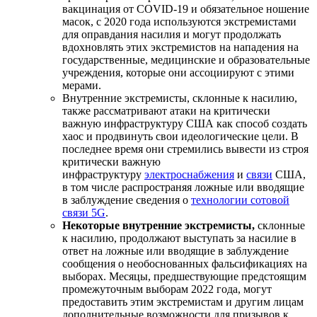
вакцинация от COVID-19 и обязательное ношение
масок, с 2020 года используются экстремистами
для оправдания насилия и могут продолжать
вдохновлять этих экстремистов на нападения на
государственные, медицинские и образовательные
учреждения, которые они ассоциируют с этими
мерами.
Внутренние экстремисты, склонные к насилию,
также рассматривают атаки на критически
важную инфраструктуру США как способ создать
хаос и продвинуть свои идеологические цели. В
последнее время они стремились вывести из строя
критически важную
инфраструктуру
электроснабжения
и
связи
США,
в том числе распространяя ложные или вводящие
в заблуждение сведения о
технологии сотовой
связи 5G
.
Некоторые внутренние экстремисты,
склонные
к насилию, продолжают выступать за насилие в
ответ на ложные или вводящие в заблуждение
сообщения о необоснованных фальсификациях на
выборах. Месяцы, предшествующие предстоящим
промежуточным выборам 2022 года, могут
предоставить этим экстремистам и другим лицам
дополнительные возможности для призывов к