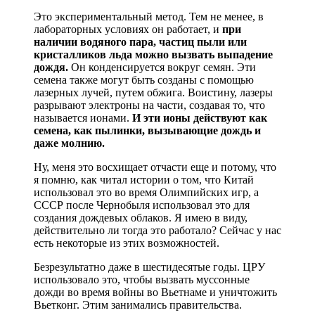
Это экспериментальный метод. Тем не менее, в
лабораторных условиях он работает, и
при
наличии водяного пара, частиц пыли или
кристалликов льда можно вызвать выпадение
дождя.
Он конденсируется вокруг семян. Эти
семена также могут быть созданы с помощью
лазерных лучей, путем обжига. Воистину, лазеры
разрывают электроны на части, создавая то, что
называется ионами.
И эти ионы действуют как
семена, как пылинки, вызывающие дождь и
даже молнию.
Ну, меня это восхищает отчасти еще и потому, что
я помню, как читал истории о том, что Китай
использовал это во время Олимпийских игр, а
СССР после Чернобыля использовал это для
создания дождевых облаков. Я имею в виду,
действительно ли тогда это работало? Сейчас у нас
есть некоторые из этих возможностей.
Безрезультатно даже в шестидесятые годы. ЦРУ
использовало это, чтобы вызвать муссонные
дожди во время войны во Вьетнаме и уничтожить
Вьетконг. Этим занимались правительства.