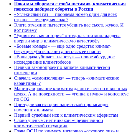
Пока мы «боремся с глобалистами», климатическая
повестка набирает обороты в России
«Углекислый газ — проблема номер один для всех
стран» — очередная ложь?
Элита отчаянно пытается убедить вас съесть жуков. И
вот почему
“Удивительная история” о том, как три миллиардера
ввергли мир в климатическую катастрофу
«Боевые комары» — еще одно средство климат-
безумцев убить планету, пытаясь ее спасти
«Ваша дача убивает планету» — новое абсурдное
исследование климатобесов
Первый законопроект о запрете климатической
инженерии
Сначала «самоизоляция» — теперь «климатические
карантины»?
Манипулирование климатом давно известно в военных
целях. А на поверхности — «гонка к нулю» и консенсус
по CO2
Причудливая история нацистской пропаганды
изменения климата
Первый судебный иск к климатическим аферистам
Слово ученым: нет никакой «чрезвычайной
климатической ситуации»
Глава ООН по климату, интервью «ссудного дня» и