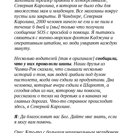
заполнили трейлер приюта в Хендерсонвилле,
Северная Каролина, в котором не было еды для
множества мам и младенцев. Все магазины вокруг
пусты или закрыты. В Чандлере, Северная
Каролина, 2000 человек ничего не ели и не пили в
течение 6 дней и [мы] только что получили
сообщение SOS с просьбой о помощи. Я пытаюсь
связаться с военно-морским флотом Каджуна и
оперативным штабом, но люди умирают каждую
минуту.
Несколько водителей [так в оригинале]
сообщили,
что у них прокололи шины
. Наши друзья из
Чимни-Рок сказали, что слышали несколько
историй о том, как людей грабили под дулом
пистолета, когда они ездили за продуктами. Два
человека, которые вчера ездили в Шарлотт, а
сегодня один из них, которому мы помогли,
рассказали о телах на деревьях и в канавах на
главных дорогах. Что-то странное происходит
здесь, в Северной Каролине.
Я
: Да благословит вас Бог. Дайте мне знать, если
я могу вам помочь.
Они: Кто-то с большим национальным мегафоном