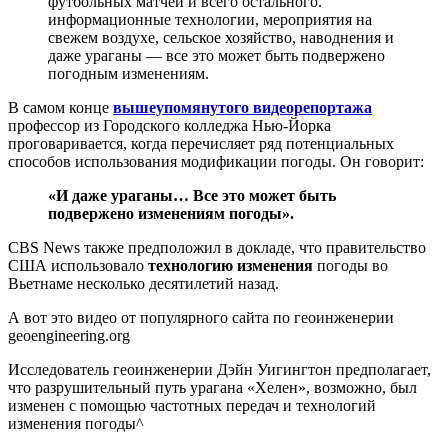
футбольных матчей и всего остального.
информационные технологии, мероприятия на
свежем воздухе, сельское хозяйство, наводнения и
даже ураганы — все это может быть подвержено
погодным изменениям.
В самом конце
вышеупомянутого видеорепортажа
профессор из Городского колледжа Нью-Йорка
проговаривается, когда перечисляет ряд потенциальных
способов использования модификации погоды. Он говорит:
«И даже ураганы… Все это может быть
подвержено изменениям погоды».
CBS News также предположил в докладе, что правительство
США использовало
технологию изменения
погоды во
Вьетнаме несколько десятилетий назад.
А вот это видео от популярного сайта по геоинженерии
geoengineering.org
Исследователь геоинженерии Дэйн Уигингтон предполагает,
что разрушительный путь урагана «Хелен», возможно, был
изменен с помощью частотных передач и технологий
изменения погоды^