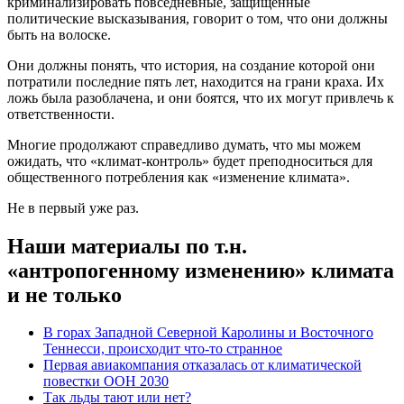
криминализировать повседневные, защищенные
политические высказывания, говорит о том, что они должны
быть на волоске.
Они должны понять, что история, на создание которой они
потратили последние пять лет, находится на грани краха. Их
ложь была разоблачена, и они боятся, что их могут привлечь к
ответственности.
Многие продолжают справедливо думать, что мы можем
ожидать, что «климат-контроль» будет преподноситься для
общественного потребления как «изменение климата».
Не в первый уже раз.
Наши материалы по т.н.
«антропогенному изменению» климата
и не только
В горах Западной Северной Каролины и Восточного
Теннесси, происходит что-то странное
Первая авиакомпания отказалась от климатической
повестки ООН 2030
Так льды тают или нет?