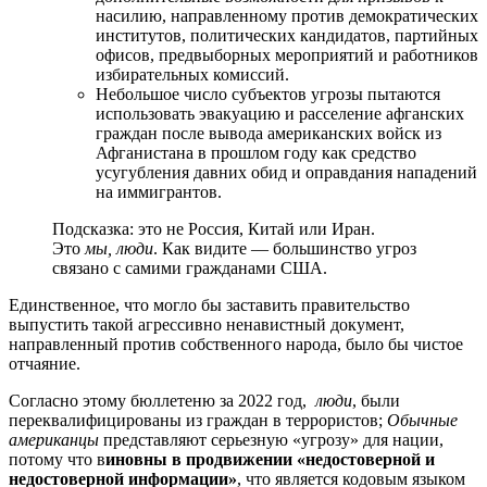
насилию, направленному против демократических
институтов, политических кандидатов, партийных
офисов, предвыборных мероприятий и работников
избирательных комиссий.
Небольшое число субъектов угрозы пытаются
использовать эвакуацию и расселение афганских
граждан после вывода американских войск из
Афганистана в прошлом году как средство
усугубления давних обид и оправдания нападений
на иммигрантов.
Подсказка: это не Россия, Китай или Иран.
Это
мы, люди
. Как видите — большинство угроз
связано с самими гражданами США.
Единственное, что могло бы заставить правительство
выпустить такой агрессивно ненавистный документ,
направленный против собственного народа, было бы чистое
отчаяние.
Согласно этому бюллетеню за 2022 год,
люди
, были
переквалифицированы из граждан в террористов;
Обычные
американцы
представляют серьезную «угрозу» для нации,
потому что в
иновны в продвижении «недостоверной и
недостоверной информации»
, что является кодовым языком